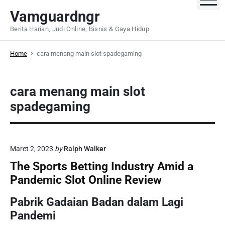
S
Vamguardngr
k
Berita Harian, Judi Online, Bisnis & Gaya Hidup
i
p
Home
cara menang main slot spadegaming
t
o
c
cara menang main slot
o
spadegaming
n
t
e
n
Maret 2, 2023
by
Ralph Walker
t
The Sports Betting Industry Amid a
Pandemic Slot Online Review
Pabrik Gadaian Badan dalam Lagi
Pandemi