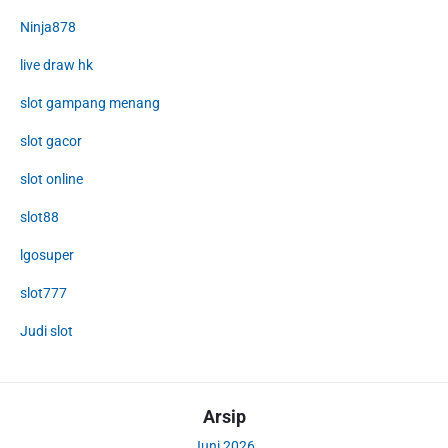
Ninja878
live draw hk
slot gampang menang
slot gacor
slot online
slot88
lgosuper
slot777
Judi slot
Arsip
Juni 2026