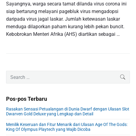
Sayangnya, warga secara tamat dilanda virus corona ini
siap bertarung melayani pagebluk virus mengadopsi
daripada virus jagal laskar. Jumlah ketewasan laskar
menduga dilaporkan paham kurang lebih pekan buncit.
Kebobrokan Menteri Afrika (AHS) diartikan sebagai …
P
S
SEAR
r
e
i
a
m
r
Pos-pos Terbaru
a
c
r
h
Rasakan Sensasi Petualangan di Dunia Dwarf dengan Ulasan Slot
y
f
Dwarven Gold Deluxe yang Lengkap dan Detail
S
o
i
Menilik Keseruan dan Fitur Menarik dari Ulasan Age Of The Gods:
r
King Of Olympus Playtech yang Wajib Dicoba
d
: