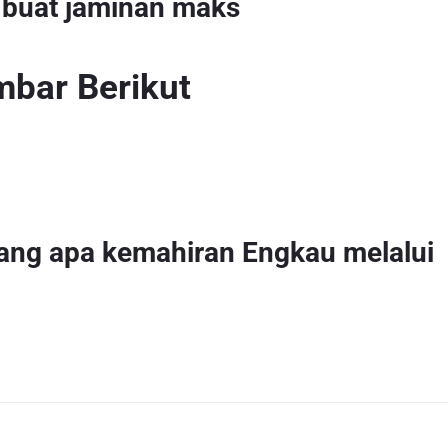
 buat jaminan maks
bar Berikut
ang apa kemahiran Engkau melalui