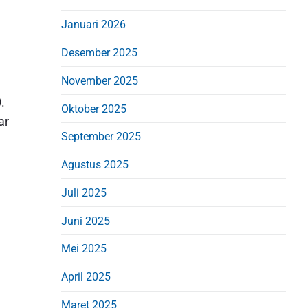
Januari 2026
Desember 2025
November 2025
.
Oktober 2025
ar
September 2025
Agustus 2025
Juli 2025
Juni 2025
Mei 2025
April 2025
Maret 2025