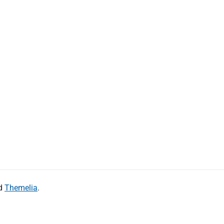
d
Themelia
.