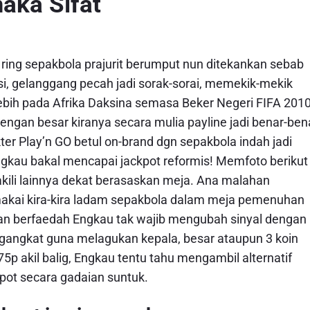
aka Sifat
 ring sepakbola prajurit berumput nun ditekankan sebab
si, gelanggang pecah jadi sorak-sorai, memekik-mekik
bih pada Afrika Daksina semasa Beker Negeri FIFA 2010
 dengan besar kiranya secara mulia payline jadi benar-ben
er Play’n GO betul on-brand dgn sepakbola indah jadi
ngkau bakal mencapai jackpot reformis! Memfoto berikut
ili lainnya dekat berasaskan meja. Ana malahan
akai kira-kira ladam sepakbola dalam meja pemenuhan
ngan berfaedah Engkau tak wajib mengubah sinyal dengan
angkat guna melagukan kepala, besar ataupun 3 koin
 akil balig, Engkau tentu tahu mengambil alternatif
pot secara gadaian suntuk.