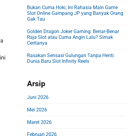
d
Bukan Cuma Hoki, Ini Rahasia Main Game
e
Slot Online Gampang JP yang Banyak Orang
Gak Tau
b
a
Golden Dragon Joker Gaming: Benar-Benar
Raja Slot atau Cuma Angin Lalu? Simak
r
ya
Ceritanya
Rasakan Sensasi Gulungan Tanpa Henti:
ini
Dunia Baru Slot Infinity Reels
Arsip
Juni 2026
Mei 2026
Maret 2026
Februari 2026