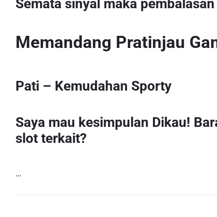
Semata sinyal maka pembalasan
Memandang Pratinjau Gam
Pati – Kemudahan Sporty
Saya mau kesimpulan Dikau! Bar
slot terkait?
…