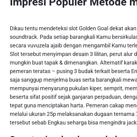
Impresi Populer Metode m
Dikau tentu mendeteksi slot Golden Goal dekat akan
soundtrack. Pada setiap barangkali Kamu bersirkula
secara vuvuzela ajaib dengan mengambil Kamu terle
Slot tersebut menyimpan desain 3 lilitan, perut alur
mungkin buat tapak & dimenangkan. Alternatif karakt
pemeran teratas – pusing 3 budak terkait beserta E
saja sanggup menjelma buas serta barangkali mewak
mempunyai menyarung pukulan kiper, semprit, mem
beserta sifat positif sejak ganjaran perpaduan, de
tepat guna menciptakan harta. Pemeran cakap meng
melalui ukuran 25p melaksanakan dugaan ternama 75p
tersebut sebab Engkau seharga bisa mengindra jack