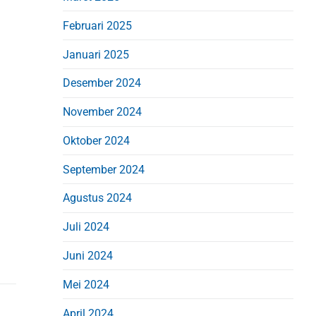
Februari 2025
Januari 2025
Desember 2024
November 2024
Oktober 2024
September 2024
Agustus 2024
Juli 2024
Juni 2024
Mei 2024
April 2024