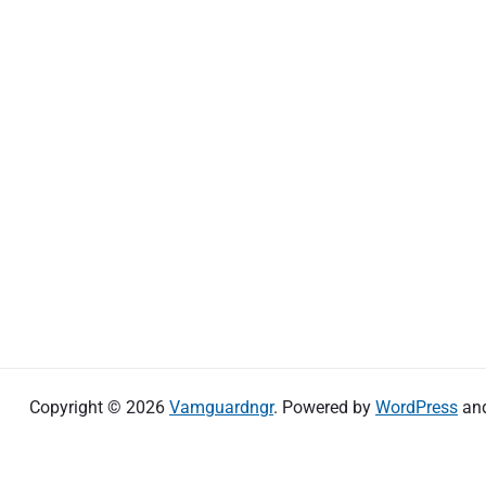
Copyright © 2026
Vamguardngr
. Powered by
WordPress
an