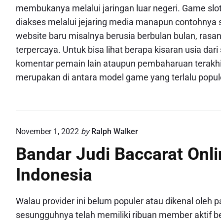
membukanya melalui jaringan luar negeri. Game slot o
diakses melalui jejaring media manapun contohnya 
website baru misalnya berusia berbulan bulan, rasan
terpercaya. Untuk bisa lihat berapa kisaran usia da
komentar pemain lain ataupun pembaharuan terakhir d
merupakan di antara model game yang terlalu populer
November 1, 2022
by
Ralph Walker
Bandar Judi Baccarat Onl
Indonesia
Walau provider ini belum populer atau dikenal oleh p
sesungguhnya telah memiliki ribuan member aktif b