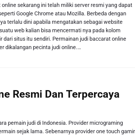
nline sekarang ini telah miliki server resmi yang dapat
seperti Google Chrome atau Mozilla. Berbeda dengan
ya terlalu dini apabila mengatakan sebagai website
ri suatu web kalian bisa mencermati nya pada kolom
ari situs itu sendiri. Permainan judi baccarat online
 dikalangan pecinta judi online.…
ine Resmi Dan Terpercaya
ara pemain judi di Indonesia. Provider micrograming
ermain sejak lama. Sebenarnya provider one touch gami