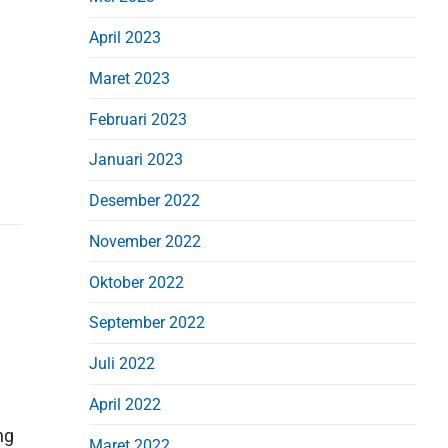
April 2023
Maret 2023
Februari 2023
Januari 2023
Desember 2022
November 2022
Oktober 2022
September 2022
Juli 2022
April 2022
ng
Maret 2022