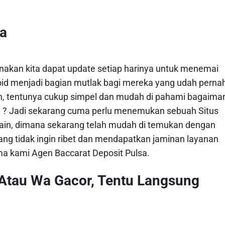
ya
enakan kita dapat update setiap harinya untuk menemai
droid menjadi bagian mutlak bagi mereka yang udah perna
ah, tentunya cukup simpel dan mudah di pahami bagaima
an ? Jadi sekarang cuma perlu menemukan sebuah Situs
rmain, dimana sekarang telah mudah di temukan dengan
ang tidak ingin ribet dan mendapatkan jaminan layanan
ama kami Agen Baccarat Deposit Pulsa.
 Atau Wa Gacor, Tentu Langsung