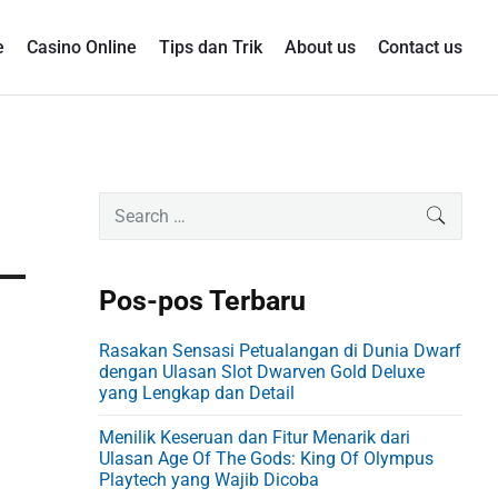
e
Casino Online
Tips dan Trik
About us
Contact us
P
S
SEARC
e
r
a
i
r
Pos-pos Terbaru
m
c
a
h
Rasakan Sensasi Petualangan di Dunia Dwarf
r
dengan Ulasan Slot Dwarven Gold Deluxe
f
yang Lengkap dan Detail
o
y
r
S
Menilik Keseruan dan Fitur Menarik dari
:
Ulasan Age Of The Gods: King Of Olympus
i
Playtech yang Wajib Dicoba