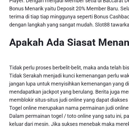
Player. Dengan menjadi Member setia di Baccarat 
Bonus Menarik yaitu Deposit 20% Member Baru. Sela
terima di tiap tiap minggunya seperti Bonus Cashb
dengan langkah yang sangat mudah. Slot88 tawarkan 
Apakah Ada Siasat Menang
Tidak perlu proses berbelit-belit, maka anda telah 
Tidak Serakah menjadi kunci kemenangan perlu waktu
jangan lupa untuk menyisihkan kemenangan yang 
mendapatkan jackpot yang berulang. Berita juga m
memblokir situs-situs judi online yang dapat diakses 
Togel online merupakan nama permainan judi online
Dalam permainan togel / toto online yang satu ini,
keluar dari mesin. Jika sukses menebak maka mer