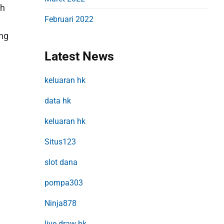
аh
Februari 2022
аng
Latest News
keluaran hk
data hk
keluaran hk
Situs123
slot dana
pompa303
Ninja878
live draw hk