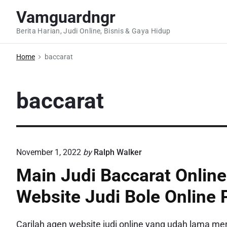
S
Vamguardngr
k
Berita Harian, Judi Online, Bisnis & Gaya Hidup
i
p
Home
baccarat
t
o
c
baccarat
o
n
t
e
November 1, 2022
by
Ralph Walker
n
Main Judi Baccarat Online
t
Website Judi Bole Online 
Carilah agen website judi online yang udah lama me