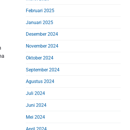
Februari 2025
Januari 2025
Desember 2024
November 2024
h
na
Oktober 2024
September 2024
Agustus 2024
Juli 2024
Juni 2024
Mei 2024
April 2024