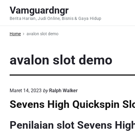
S
Vamguardngr
k
Berita Harian, Judi Online, Bisnis & Gaya Hidup
i
p
Home
avalon slot demo
t
o
c
avalon slot demo
o
n
t
e
Maret 14, 2023
by
Ralph Walker
n
Sevens High Quickspin Sl
t
Penilaian slot Sevens Hig