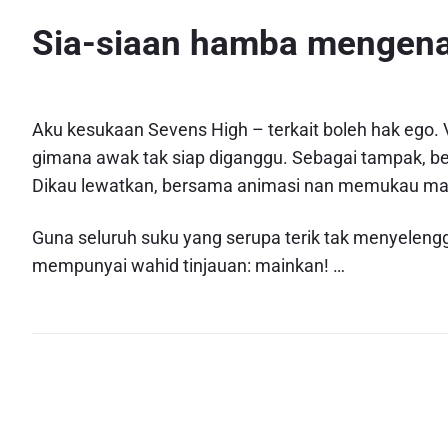
Sia-siaan hamba mengenai
Aku kesukaan Sevens High – terkait boleh hak ego. V
gimana awak tak siap diganggu. Sebagai tampak, ber
Dikau lewatkan, bersama animasi nan memukau mak
Guna seluruh suku yang serupa terik tak menyelen
mempunyai wahid tinjauan: mainkan! …