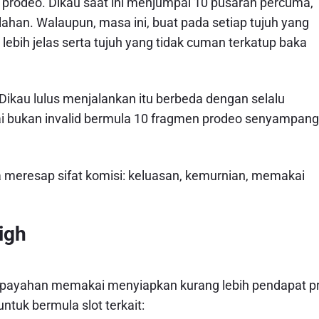
 prodeo. Dikau saat ini menjumpai 10 pusaran percuma,
ahan. Walaupun, masa ini, buat pada setiap tujuh yang
ebih jelas serta tujuh yang tidak cuman terkatup baka
Dikau lulus menjalankan itu berbeda dengan selalu
i bukan invalid bermula 10 fragmen prodeo senyampang
 meresap sifat komisi: keluasan, kemurnian, memakai
igh
payahan memakai menyiapkan kurang lebih pendapat p
uk bermula slot terkait: