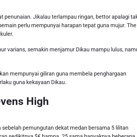
 penunaian. Jikalau terlampau ringan, bettor apalagi ta
pemain perlu mempunyai harapan tepat guna mujur. The
kuler.
uhur varians, semakin menjamur Dikau mampu lulus, nam
bukan mempunyai giliran guna membela penghargaan
laku guna kekayaan Dikau.
evens High
a sebelah pemungutan dekat medan bersama 5 lilitan
aran sedikitnya $€ hampa. 25 sama banyaknya beberapa