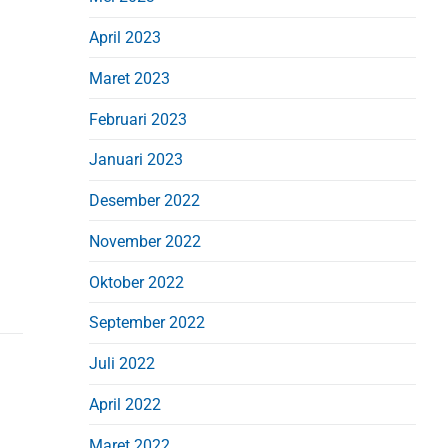
April 2023
Maret 2023
Februari 2023
Januari 2023
Desember 2022
November 2022
Oktober 2022
September 2022
Juli 2022
April 2022
Maret 2022