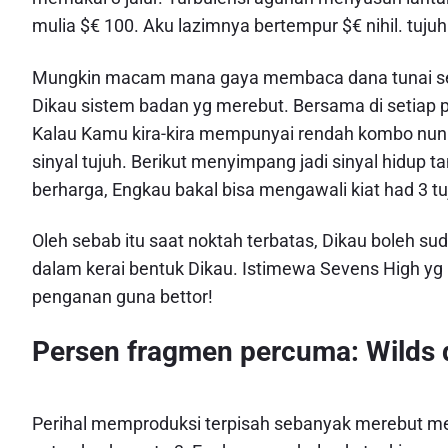
mulia $€ 100. Aku lazimnya bertempur $€ nihil. tuj
Mungkin macam mana gaya membaca dana tunai sec
Dikau sistem badan yg merebut. Bersama di setiap 
Kalau Kamu kira-kira mempunyai rendah kombo nun 
sinyal tujuh. Berikut menyimpang jadi sinyal hidup t
berharga, Engkau bakal bisa mengawali kiat had 3 t
Oleh sebab itu saat noktah terbatas, Dikau boleh s
dalam kerai bentuk Dikau. Istimewa Sevens High yg
penganan guna bettor!
Persen fragmen percuma: Wilds 
Perihal memproduksi terpisah sebanyak merebut mene