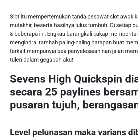
Slot itu mempertemukan tanda pesawat slot awak k
mutakhir, beserta hasilnya lulus tumbuh. Di setia
& beberapa ini, Engkau barangkali cakap membenta
mengindra, tambah paling-paling harapan buat me
terkait mempunyai bea penyelesaian nan jalan mem
tulen dalam gegabah aku!
Sevens High Quickspin diar
secara 25 paylines bersam
pusaran tujuh, berangasa
Level pelunasan maka varians d