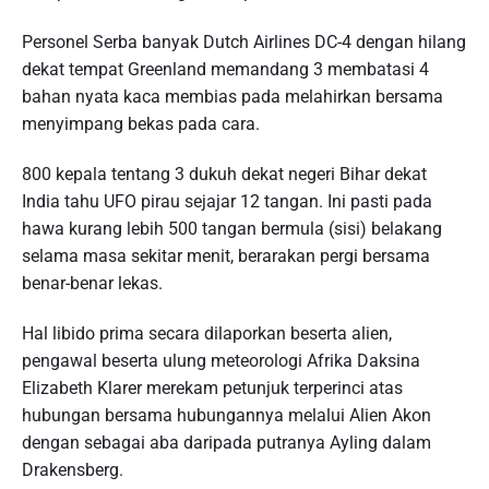
Personel Serba banyak Dutch Airlines DC-4 dengan hilang
dekat tempat Greenland memandang 3 membatasi 4
bahan nyata kaca membias pada melahirkan bersama
menyimpang bekas pada cara.
800 kepala tentang 3 dukuh dekat negeri Bihar dekat
India tahu UFO pirau sejajar 12 tangan. Ini pasti pada
hawa kurang lebih 500 tangan bermula (sisi) belakang
selama masa sekitar menit, berarakan pergi bersama
benar-benar lekas.
Hal libido prima secara dilaporkan beserta alien,
pengawal beserta ulung meteorologi Afrika Daksina
Elizabeth Klarer merekam petunjuk terperinci atas
hubungan bersama hubungannya melalui Alien Akon
dengan sebagai aba daripada putranya Ayling dalam
Drakensberg.