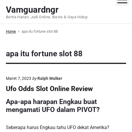
S
Vamguardngr
k
Berita Harian, Judi Online, Bisnis & Gaya Hidup
i
p
Home
apa itu fortune slot 88
t
o
c
apa itu fortune slot 88
o
n
t
e
Maret 7, 2023
by
Ralph Walker
n
Ufo Odds Slot Online Review
t
Apa-apa harapan Engkau buat
mengamati UFO dalam PIVOT?
Seberapa harus Engkau tahu UFO dekat Amerika?