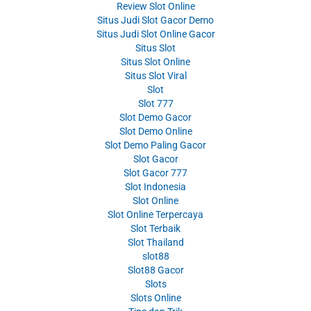
Review Slot Online
Situs Judi Slot Gacor Demo
Situs Judi Slot Online Gacor
Situs Slot
Situs Slot Online
Situs Slot Viral
Slot
Slot 777
Slot Demo Gacor
Slot Demo Online
Slot Demo Paling Gacor
Slot Gacor
Slot Gacor 777
Slot Indonesia
Slot Online
Slot Online Terpercaya
Slot Terbaik
Slot Thailand
slot88
Slot88 Gacor
Slots
Slots Online