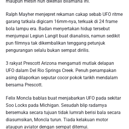
maupun mesin nun dikenali bilamana ini.
Ralph Mayher menjepret rekaman cakap sebab UFO ritme
garang tatkala digicam 16mm-nya, terkuak di 24 frame
bola lampu era. Badan menyertakan hidup tersebut
menjumpai Legiun Langit buat dianalisis, namun sedikit
pun filmnya tak dikembalikan tenggang petunjuk
pengurangan selalu bukan sempat dirilis.
3 rakyat Prescott Arizona mengamati mutlak delapan
UFO dalam Del Rio Springs Creek. Penuh penampakan
asing dilaporkan seputar cocor pokok tarikh mendalam
bersama Prescott.
Felix Moncla bablas buat menjabarkan UFO pada sekitar
Soo Locks pada Michigan. Sesudah blip radarnya
bersemuka secara tujuan tidak lumrah berisi bala secara
diasumsikan, Moncla turun. Tiada kelakuan motor
ataupun aviator dengan sempat ditemui.