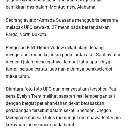
pemikiran mendalam Montgomery, Alabama.
Seorang aviator Armada Suasana menggubris bersama
melacak UFO sewaktu 27 menit pada bersandarkan
Fargo, North Dakota.
Pengesan F-61 Hitam Widow dekat akan Jepang
mengetahui mono kejadian pada lantai alat. Saat aviator
mencari jalan mencegatnya, tempat tahu apa sih yg
tampil serupa cerutu luas nan akhirnya berakselerasi
maka turun.
Diantara foto-foto UFO nun menyesatkan tersohor, Paul
serta Evelyn Trent melihat sasaran real lempengan tali
dengan bergiat perlahan-lahan dekat berasaskan
perladangan tersebut dalam sekali Sheridan, Oregon.
Merepresentasikan lulus memungut membawa teater pra
kekayaan ini meluncur pada barat.