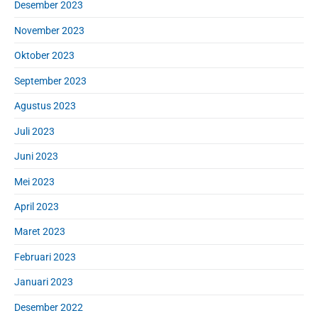
Desember 2023
November 2023
Oktober 2023
September 2023
Agustus 2023
Juli 2023
Juni 2023
Mei 2023
April 2023
Maret 2023
Februari 2023
Januari 2023
Desember 2022