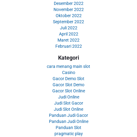
Desember 2022
November 2022
Oktober 2022
September 2022
Juli 2022
April 2022
Maret 2022
Februari 2022
Kategori
cara menang main slot
Casino
Gacor Demo Slot
Gacor Slot Demo
Gacor Slot Online
Judi Online
Judi Slot Gacor
Judi Slot Online
Panduan Judi Gacor
Panduan Judi Online
Panduan Slot
pragmatic play