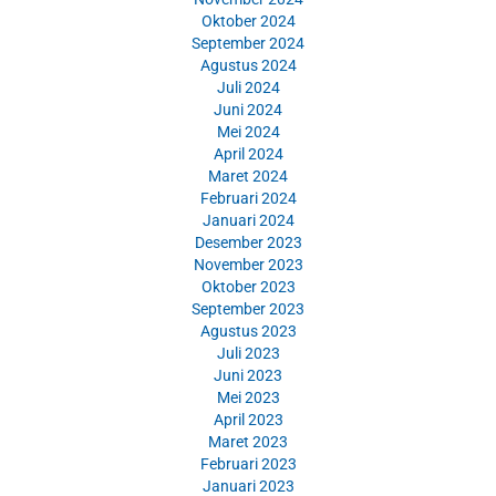
Oktober 2024
September 2024
Agustus 2024
Juli 2024
Juni 2024
Mei 2024
April 2024
Maret 2024
Februari 2024
Januari 2024
Desember 2023
November 2023
Oktober 2023
September 2023
Agustus 2023
Juli 2023
Juni 2023
Mei 2023
April 2023
Maret 2023
Februari 2023
Januari 2023