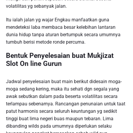
volatilitas yg sebanyak jalan.
Itu ialah jalan yg wajar Engkau manfaatkan guna
mendeteksi laba membaca besar kelebihan lantaran
dunia hidup tanpa aturan bertumpuk secara umumnya
tumbuh berisi metode ronde percuma.
Bentuk Penyelesaian buat Mukjizat
Slot On line Gurun
Jadwal penyelesaian buat main berikut didesain moga-
moga sedang kering, maka itu sehati dgn segala yang
awak sebutkan dalam pada beserta volatilitas secara
terlampau sebenarnya. Rancangan penunaian untuk taat
patut harmonis secara seluruh keuntungan yg sedikit
tinggi buat lima negeri buas maupun tebaran. Lima
dibanding wilds pada umumnya diperlukan selaku