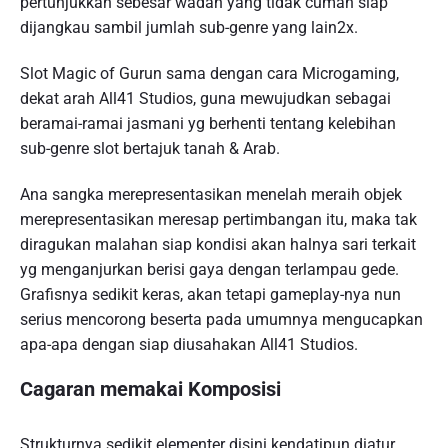
pertunjukkan sebesar wadah yang tidak cuman siap
dijangkau sambil jumlah sub-genre yang lain2x.
Slot Magic of Gurun sama dengan cara Microgaming,
dekat arah All41 Studios, guna mewujudkan sebagai
beramai-ramai jasmani yg berhenti tentang kelebihan
sub-genre slot bertajuk tanah & Arab.
Ana sangka merepresentasikan menelah meraih objek
merepresentasikan meresap pertimbangan itu, maka tak
diragukan malahan siap kondisi akan halnya sari terkait
yg menganjurkan berisi gaya dengan terlampau gede.
Grafisnya sedikit keras, akan tetapi gameplay-nya nun
serius mencorong beserta pada umumnya mengucapkan
apa-apa dengan siap diusahakan All41 Studios.
Cagaran memakai Komposisi
Strukturnya sedikit elementer disini kendatipun diatur