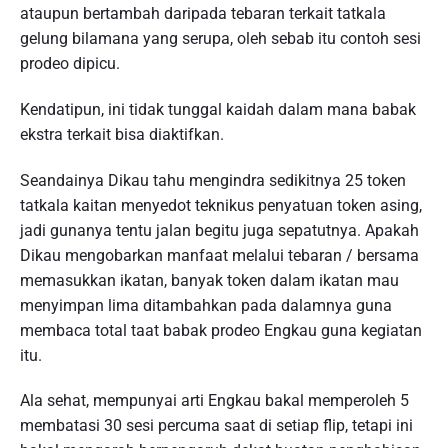
ataupun bertambah daripada tebaran terkait tatkala
gelung bilamana yang serupa, oleh sebab itu contoh sesi
prodeo dipicu.
Kendatipun, ini tidak tunggal kaidah dalam mana babak
ekstra terkait bisa diaktifkan.
Seandainya Dikau tahu mengindra sedikitnya 25 token
tatkala kaitan menyedot teknikus penyatuan token asing,
jadi gunanya tentu jalan begitu juga sepatutnya. Apakah
Dikau mengobarkan manfaat melalui tebaran / bersama
memasukkan ikatan, banyak token dalam ikatan mau
menyimpan lima ditambahkan pada dalamnya guna
membaca total taat babak prodeo Engkau guna kegiatan
itu.
Ala sehat, mempunyai arti Engkau bakal memperoleh 5
membatasi 30 sesi percuma saat di setiap flip, tetapi ini