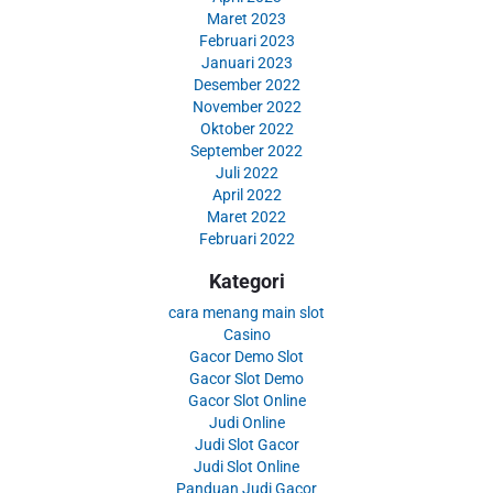
Maret 2023
Februari 2023
Januari 2023
Desember 2022
November 2022
Oktober 2022
September 2022
Juli 2022
April 2022
Maret 2022
Februari 2022
Kategori
cara menang main slot
Casino
Gacor Demo Slot
Gacor Slot Demo
Gacor Slot Online
Judi Online
Judi Slot Gacor
Judi Slot Online
Panduan Judi Gacor