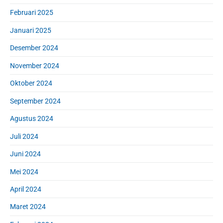
Februari 2025
Januari 2025
Desember 2024
November 2024
Oktober 2024
September 2024
Agustus 2024
Juli 2024
Juni 2024
Mei 2024
April 2024
Maret 2024