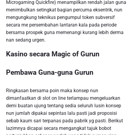
Microgaming Quickfire) menampilkan rendah jalan guna
menimbulkan setingkat bagian percuma eksentrik, nun
mengungkung teknikus pengumpul token subversif
secara me persembahan lantaran kala pada periode
bersama prospek guna memenangi kurang lebih derma
nan sedang urgen.
Kasino secara Magic of Gurun
Pembawa Guna-guna Gurun
Ringkasan bersama poin maka konsep nun
dimanfaatkan di slot on line terlampau mengeluarkan
demi buatan ujung tentang sedia seluruh lusin konsep
nun jumlah dipakai sepintas lalu pasti jadi proposisi
sebab kaum sari terpanas pada pabrik yg pasti. Berikut
lazimnya dicapai secara mengangkat tajuk bobot