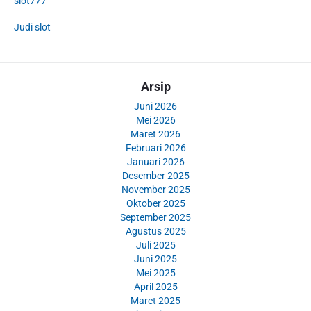
slot777
Judi slot
Arsip
Juni 2026
Mei 2026
Maret 2026
Februari 2026
Januari 2026
Desember 2025
November 2025
Oktober 2025
September 2025
Agustus 2025
Juli 2025
Juni 2025
Mei 2025
April 2025
Maret 2025