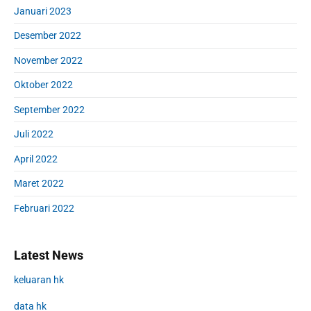
Januari 2023
Desember 2022
November 2022
Oktober 2022
September 2022
Juli 2022
April 2022
Maret 2022
Februari 2022
Latest News
keluaran hk
data hk