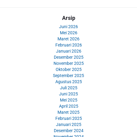
Arsip
Juni 2026
Mei 2026
Maret 2026
Februari 2026
Januari 2026
Desember 2025
November 2025
Oktober 2025
September 2025
Agustus 2025
Juli 2025
Juni 2025
Mei 2025
April 2025
Maret 2025
Februari 2025
Januari 2025
Desember 2024
November 2024