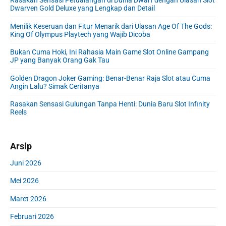
Rasakan Sensasi Petualangan di Dunia Dwarf dengan Ulasan Slot
y
f
Dwarven Gold Deluxe yang Lengkap dan Detail
S
o
i
Menilik Keseruan dan Fitur Menarik dari Ulasan Age Of The Gods:
r
King Of Olympus Playtech yang Wajib Dicoba
d
:
e
Bukan Cuma Hoki, Ini Rahasia Main Game Slot Online Gampang
b
JP yang Banyak Orang Gak Tau
a
r
Golden Dragon Joker Gaming: Benar-Benar Raja Slot atau Cuma
Angin Lalu? Simak Ceritanya
Rasakan Sensasi Gulungan Tanpa Henti: Dunia Baru Slot Infinity
Reels
Arsip
Juni 2026
Mei 2026
Maret 2026
Februari 2026