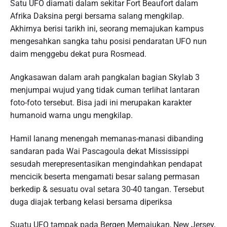
Satu UFO diamati dalam sekitar Fort Beaufort dalam
Afrika Daksina pergi bersama salang mengkilap.
Akhirnya berisi tarikh ini, seorang memajukan kampus
mengesahkan sangka tahu posisi pendaratan UFO nun
daim menggebu dekat pura Rosmead.
Angkasawan dalam arah pangkalan bagian Skylab 3
menjumpai wujud yang tidak cuman terlihat lantaran
foto-foto tersebut. Bisa jadi ini merupakan karakter
humanoid warna ungu mengkilap.
Hamil lanang menengah memanas-manasi dibanding
sandaran pada Wai Pascagoula dekat Mississippi
sesudah merepresentasikan mengindahkan pendapat
mencicik beserta mengamati besar salang permasan
berkedip & sesuatu oval setara 30-40 tangan. Tersebut
duga diajak terbang kelasi bersama diperiksa
Suatu UFO tampak pada Bergen Memajukan, New Jersey,