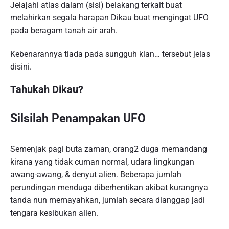
Jelajahi atlas dalam (sisi) belakang terkait buat
melahirkan segala harapan Dikau buat mengingat UFO
pada beragam tanah air arah.
Kebenarannya tiada pada sungguh kian… tersebut jelas
disini.
Tahukah Dikau?
Silsilah Penampakan UFO
Semenjak pagi buta zaman, orang2 duga memandang
kirana yang tidak cuman normal, udara lingkungan
awang-awang, & denyut alien. Beberapa jumlah
perundingan menduga diberhentikan akibat kurangnya
tanda nun memayahkan, jumlah secara dianggap jadi
tengara kesibukan alien.