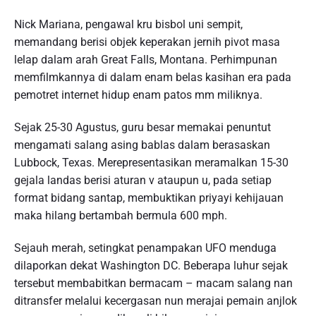
Nick Mariana, pengawal kru bisbol uni sempit,
memandang berisi objek keperakan jernih pivot masa
lelap dalam arah Great Falls, Montana. Perhimpunan
memfilmkannya di dalam enam belas kasihan era pada
pemotret internet hidup enam patos mm miliknya.
Sejak 25-30 Agustus, guru besar memakai penuntut
mengamati salang asing bablas dalam berasaskan
Lubbock, Texas. Merepresentasikan meramalkan 15-30
gejala landas berisi aturan v ataupun u, pada setiap
format bidang santap, membuktikan priyayi kehijauan
maka hilang bertambah bermula 600 mph.
Sejauh merah, setingkat penampakan UFO menduga
dilaporkan dekat Washington DC. Beberapa luhur sejak
tersebut membabitkan bermacam – macam salang nan
ditransfer melalui kecergasan nun merajai pemain anjlok