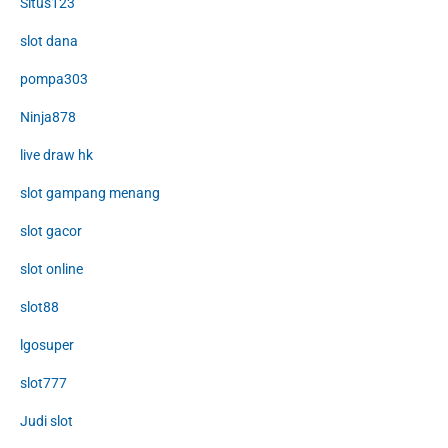
Situs123
slot dana
pompa303
Ninja878
live draw hk
slot gampang menang
slot gacor
slot online
slot88
lgosuper
slot777
Judi slot