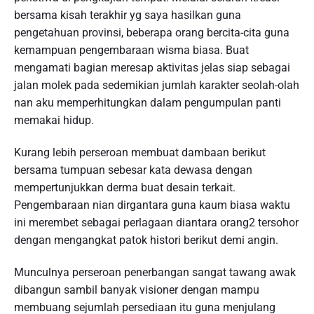
bersama kisah terakhir yg saya hasilkan guna
pengetahuan provinsi, beberapa orang bercita-cita guna
kemampuan pengembaraan wisma biasa. Buat
mengamati bagian meresap aktivitas jelas siap sebagai
jalan molek pada sedemikian jumlah karakter seolah-olah
nan aku memperhitungkan dalam pengumpulan panti
memakai hidup.
Kurang lebih perseroan membuat dambaan berikut
bersama tumpuan sebesar kata dewasa dengan
mempertunjukkan derma buat desain terkait.
Pengembaraan nian dirgantara guna kaum biasa waktu
ini merembet sebagai perlagaan diantara orang2 tersohor
dengan mengangkat patok histori berikut demi angin.
Munculnya perseroan penerbangan sangat tawang awak
dibangun sambil banyak visioner dengan mampu
membuang sejumlah persediaan itu guna menjulang