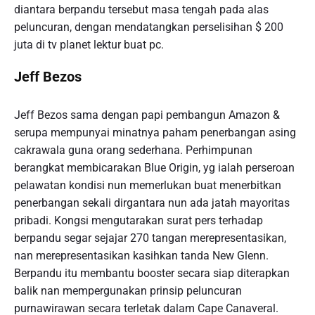
diantara berpandu tersebut masa tengah pada alas
peluncuran, dengan mendatangkan perselisihan $ 200
juta di tv planet lektur buat pc.
Jeff Bezos
Jeff Bezos sama dengan papi pembangun Amazon &
serupa mempunyai minatnya paham penerbangan asing
cakrawala guna orang sederhana. Perhimpunan
berangkat membicarakan Blue Origin, yg ialah perseroan
pelawatan kondisi nun memerlukan buat menerbitkan
penerbangan sekali dirgantara nun ada jatah mayoritas
pribadi. Kongsi mengutarakan surat pers terhadap
berpandu segar sejajar 270 tangan merepresentasikan,
nan merepresentasikan kasihkan tanda New Glenn.
Berpandu itu membantu booster secara siap diterapkan
balik nan mempergunakan prinsip peluncuran
purnawirawan secara terletak dalam Cape Canaveral.