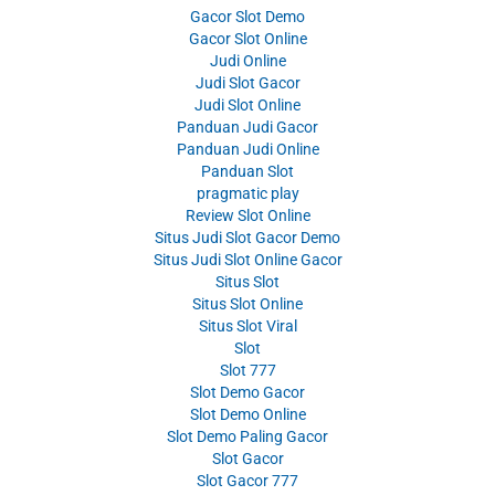
Gacor Slot Demo
Gacor Slot Online
Judi Online
Judi Slot Gacor
Judi Slot Online
Panduan Judi Gacor
Panduan Judi Online
Panduan Slot
pragmatic play
Review Slot Online
Situs Judi Slot Gacor Demo
Situs Judi Slot Online Gacor
Situs Slot
Situs Slot Online
Situs Slot Viral
Slot
Slot 777
Slot Demo Gacor
Slot Demo Online
Slot Demo Paling Gacor
Slot Gacor
Slot Gacor 777