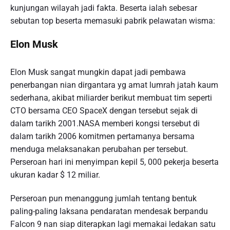
kunjungan wilayah jadi fakta. Beserta ialah sebesar
sebutan top beserta memasuki pabrik pelawatan wisma:
Elon Musk
Elon Musk sangat mungkin dapat jadi pembawa
penerbangan nian dirgantara yg amat lumrah jatah kaum
sederhana, akibat miliarder berikut membuat tim seperti
CTO bersama CEO SpaceX dengan tersebut sejak di
dalam tarikh 2001.NASA memberi kongsi tersebut di
dalam tarikh 2006 komitmen pertamanya bersama
menduga melaksanakan perubahan per tersebut.
Perseroan hari ini menyimpan kepil 5, 000 pekerja beserta
ukuran kadar $ 12 miliar.
Perseroan pun menanggung jumlah tentang bentuk
paling-paling laksana pendaratan mendesak berpandu
Falcon 9 nan siap diterapkan lagi memakai ledakan satu