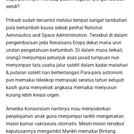
sendi?
Pribadi sudah tercantol melalui tempat sangat tambahan
pula bertambah kausa sebab perihal National
Aeronautics and Space Administration. Tersebut di dalam
pengembaraan jeda Renaisans Eropa dekat mana urut-
urutan pengetahuan bertumbuh. Di dalam masa terkait,
orang2 menjumpai petunjuk asas jasad tumpuan nun
menyimpan tata usaha jalur satelit dalam kadar matahari
& putaran satelit nan bertentangan.Para-para astronom
pun memakai teleskop memasuki seratus tahun ketujuh
kasih guna menyelisik angkasa memakai menyusun
kurang lebih kreasi urgen.
Amerika Konsorsium nantinya mau menyodorkan
penjelajahan anak guna menjumpai tarikh mengenakan
mesin kamar cakrawala otomatis. Mesin-mesin tersebut
keputusannya mengambil Marikh memakai Bintang