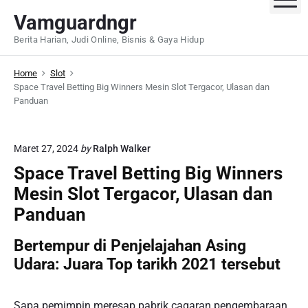
S
Vamguardngr
k
Berita Harian, Judi Online, Bisnis & Gaya Hidup
i
p
Home
Slot
t
Space Travel Betting Big Winners Mesin Slot Tergacor, Ulasan dan
o
Panduan
c
o
n
Maret 27, 2024
by
Ralph Walker
t
Space Travel Betting Big Winners
e
Mesin Slot Tergacor, Ulasan dan
n
Panduan
t
Bertempur di Penjelajahan Asing
Udara: Juara Top tarikh 2021 tersebut
Sapa pemimpin meresap pabrik cagaran pengembaraan