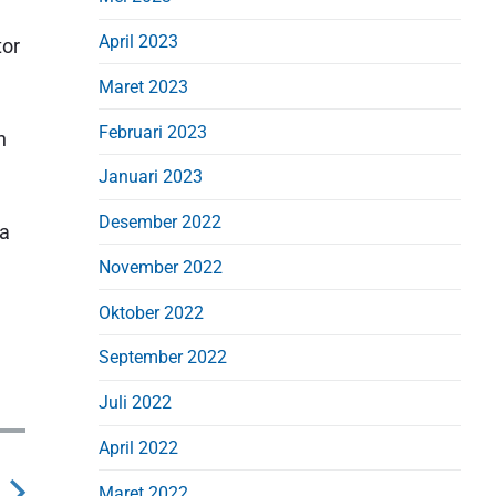
April 2023
tor
Maret 2023
Februari 2023
n
Januari 2023
Desember 2022
da
November 2022
Oktober 2022
September 2022
Juli 2022
April 2022
Maret 2022