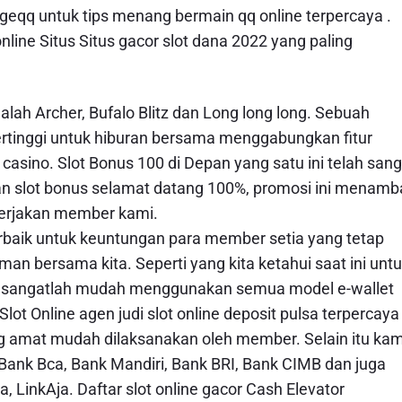
ogeqq untuk tips menang bermain qq online terpercaya .
nline Situs Situs gacor slot dana 2022 yang paling
dalah Archer, Bufalo Blitz dan Long long long. Sebuah
rtinggi untuk hiburan bersama menggabungkan fitur
 casino. Slot Bonus 100 di Depan yang satu ini telah san
kan slot bonus selamat datang 100%, promosi ini menam
kerjakan member kami.
erbaik untuk keuntungan para member setia yang tetap
an bersama kita. Seperti yang kita ketahui saat ini unt
ah sangatlah mudah menggunakan semua model e-wallet
ot Online agen judi slot online deposit pulsa terpercaya
ng amat mudah dilaksanakan oleh member. Selain itu kam
Bank Bca, Bank Mandiri, Bank BRI, Bank CIMB dan juga
 LinkAja. Daftar slot online gacor Cash Elevator