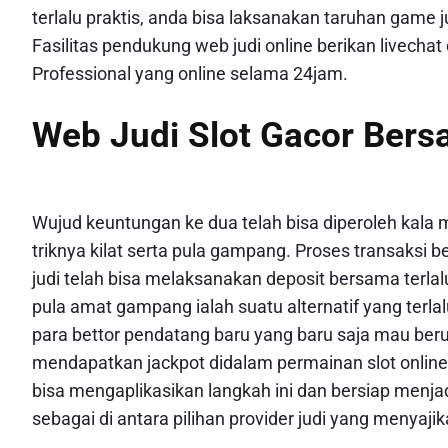
terlalu praktis, anda bisa laksanakan taruhan game j
Fasilitas pendukung web judi online berikan livech
Professional yang online selama 24jam.
Web Judi Slot Gacor Bers
Wujud keuntungan ke dua telah bisa diperoleh kala
triknya kilat serta pula gampang. Proses transaks
judi telah bisa melaksanakan deposit bersama terlalu
pula amat gampang ialah suatu alternatif yang terla
para bettor pendatang baru yang baru saja mau beru
mendapatkan jackpot didalam permainan slot online
bisa mengaplikasikan langkah ini dan bersiap menja
sebagai di antara pilihan provider judi yang menyaji