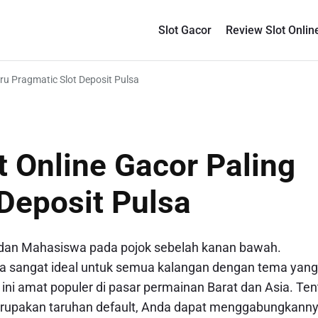
Slot Gacor
Review Slot Onlin
aru Pragmatic Slot Deposit Pulsa
t Online Gacor Paling
Deposit Pulsa
 dan Mahasiswa pada pojok sebelah kanan bawah.
na sangat ideal untuk semua kalangan dengan tema yang
 ini amat populer di pasar permainan Barat dan Asia. Ten
merupakan taruhan default, Anda dapat menggabungkann