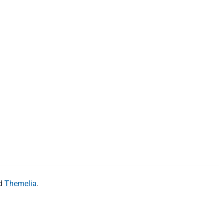
d
Themelia
.