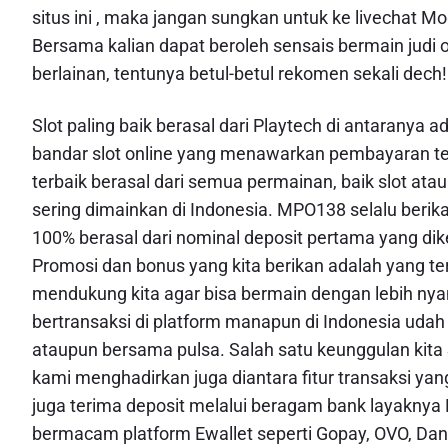
situs ini , maka jangan sungkan untuk ke livechat M
Bersama kalian dapat beroleh sensais bermain judi o
berlainan, tentunya betul-betul rekomen sekali dech!
Slot paling baik berasal dari Playtech di antaranya a
bandar slot online yang menawarkan pembayaran te
terbaik berasal dari semua permainan, baik slot atau
sering dimainkan di Indonesia. MPO138 selalu beri
100% berasal dari nominal deposit pertama yang di
Promosi dan bonus yang kita berikan adalah yang t
mendukung kita agar bisa bermain dengan lebih nyam
bertransaksi di platform manapun di Indonesia ud
ataupun bersama pulsa. Salah satu keunggulan kita Sl
kami menghadirkan juga diantara fitur transaksi ya
juga terima deposit melalui beragam bank layaknya 
bermacam platform Ewallet seperti Gopay, OVO, Dana,