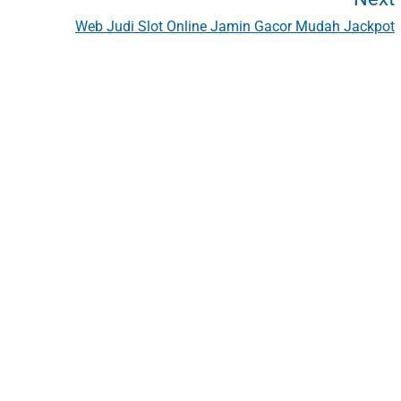
Web Judi Slot Online Jamin Gacor Mudah Jackpot
t
t
: