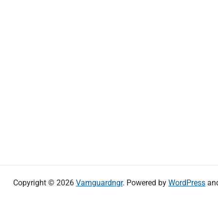
Copyright © 2026
Vamguardngr
. Powered by
WordPress
an