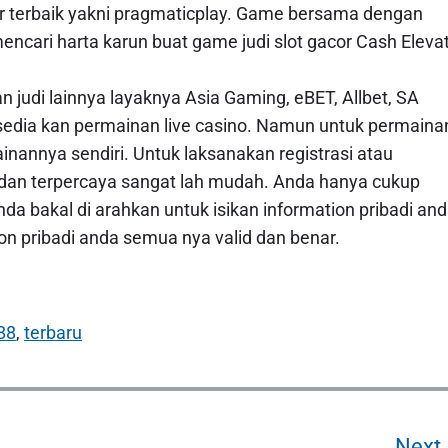
cor terbaik yakni pragmaticplay. Game bersama dengan
encari harta karun buat game judi slot gacor Cash Eleva
judi lainnya layaknya Asia Gaming, eBET, Allbet, SA
sedia kan permainan live casino. Namun untuk permaina
nannya sendiri. Untuk laksanakan registrasi atau
mi dan terpercaya sangat lah mudah. Anda hanya cukup
nda bakal di arahkan untuk isikan information pribadi an
on pribadi anda semua nya valid dan benar.
88
,
terbaru
Next