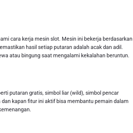
i cara kerja mesin slot. Mesin ini bekerja berdasarkan
stikan hasil setiap putaran adalah acak dan adil.
wa atau bingung saat mengalami kekalahan beruntun.
i putaran gratis, simbol liar (wild), simbol pencar
la dan kapan fitur ini aktif bisa membantu pemain dalam
 kemenangan.