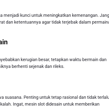
s bisa menjadi kunci untuk meningkatkan kemenangan. Jan
arat dan ketentuannya agar tidak terjebak dalam permain
ain
yebabkan kerugian besar, tetapkan waktu bermain dan
knya berhenti sejenak dan rileks.
suasana. Penting untuk tetap rasional dan tidak terlal
 kalah. Ingat, mesin slot didesain untuk memberikan