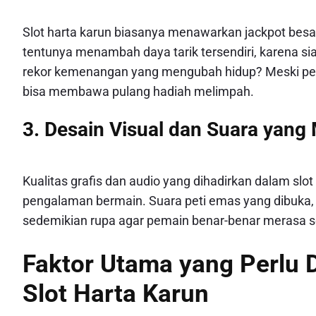
Slot harta karun biasanya menawarkan jackpot besar,
tentunya menambah daya tarik tersendiri, karena s
rekor kemenangan yang mengubah hidup? Meski pelu
bisa membawa pulang hadiah melimpah.
3. Desain Visual dan Suara yan
Kualitas grafis dan audio yang dihadirkan dalam slo
pengalaman bermain. Suara peti emas yang dibuka
sedemikian rupa agar pemain benar-benar merasa s
Faktor Utama yang Perlu 
Slot Harta Karun