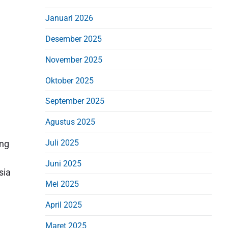
Januari 2026
Desember 2025
November 2025
Oktober 2025
September 2025
Agustus 2025
Juli 2025
ang
Juni 2025
sia
Mei 2025
April 2025
Maret 2025