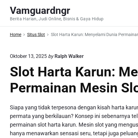
S
Vamguardngr
k
Berita Harian, Judi Online, Bisnis & Gaya Hidup
i
p
Home
Situs Slot
Slot Harta Karun: Menyelami Dunia Permaina
t
o
c
Oktober 13, 2025
by
Ralph Walker
o
Slot Harta Karun: M
n
t
Permainan Mesin Slo
e
n
Siapa yang tidak terpesona dengan kisah harta kar
t
permata yang berkilauan? Konsep ini sebenarnya te
permainan slot harta karun. Mesin slot yang mengus
hanya menawarkan sensasi seru, tetapi juga pelua