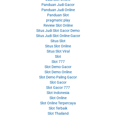
Panduan Judi Gacor
Panduan Judi Online
Panduan Slot
pragmatic play
Review Slot Online
Situs Judi Slot Gacor Demo
Situs Judi Slot Online Gacor
Situs Slot
Situs Slot Online
Situs Slot Viral
Slot
Slot 777
Slot Demo Gacor
Slot Demo Online
Slot Demo Paling Gacor
Slot Gacor
Slot Gacor 777
Slot Indonesia
Slot Online
Slot Online Terpercaya
Slot Terbaik
Slot Thailand