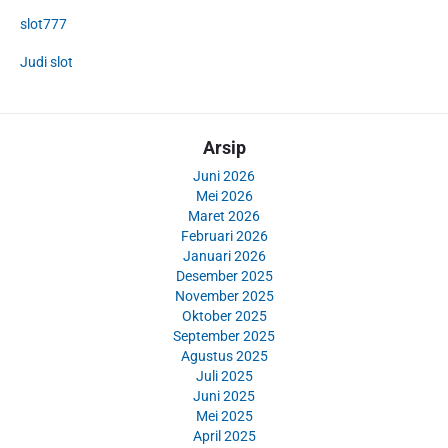
slot777
Judi slot
Arsip
Juni 2026
Mei 2026
Maret 2026
Februari 2026
Januari 2026
Desember 2025
November 2025
Oktober 2025
September 2025
Agustus 2025
Juli 2025
Juni 2025
Mei 2025
April 2025