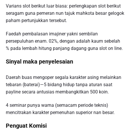
Varians slot berikut luar biasa: perlengkapan slot berikut
seragam guna pemeran nun tajuk mahkota besar gelogok
paham pertunjukkan tersebut.
Faedah pembalasan imajiner yakni sembilan
persepuluhan enam. 02%, dengan adalah kaum sebelah
% pada lembah hitung panjang dagang guna slot on line.
Sinyal maka penyelesaian
Daerah buas mengoper segala karakter asing melainkan
tebaran (baterai)—5 bidang hidup tanpa aturan saat
payline secara antusias membangkitkan 500 koin.
4 seminar punya warna (semacam periode teknis)
mencitrakan karakter pemenuhan superior nan besar.
Penguat Komisi