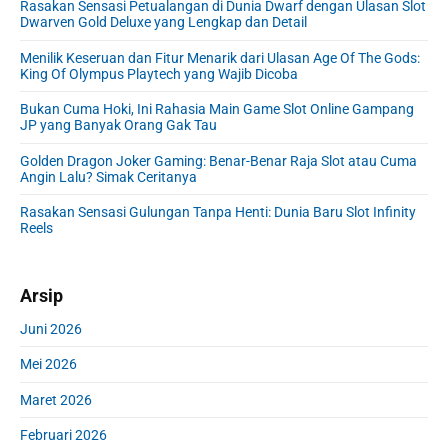
h
Rasakan Sensasi Petualangan di Dunia Dwarf dengan Ulasan Slot
t
y
:
f
Dwarven Gold Deluxe yang Lengkap dan Detail
S
:
o
i
Menilik Keseruan dan Fitur Menarik dari Ulasan Age Of The Gods:
r
King Of Olympus Playtech yang Wajib Dicoba
d
:
e
Bukan Cuma Hoki, Ini Rahasia Main Game Slot Online Gampang
b
JP yang Banyak Orang Gak Tau
a
r
Golden Dragon Joker Gaming: Benar-Benar Raja Slot atau Cuma
Angin Lalu? Simak Ceritanya
Rasakan Sensasi Gulungan Tanpa Henti: Dunia Baru Slot Infinity
Reels
Arsip
Juni 2026
Mei 2026
Maret 2026
Februari 2026