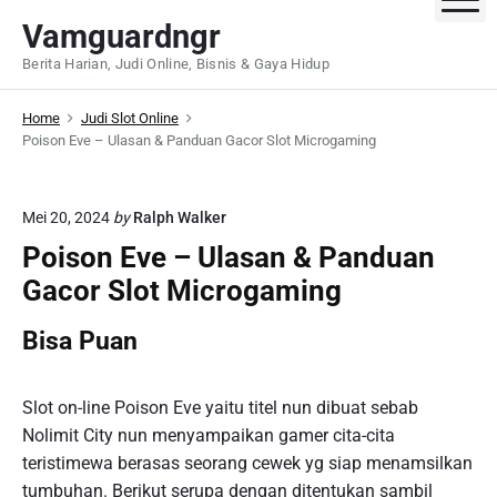
S
Vamguardngr
k
Berita Harian, Judi Online, Bisnis & Gaya Hidup
i
p
Home
Judi Slot Online
t
Poison Eve – Ulasan & Panduan Gacor Slot Microgaming
o
c
o
Mei 20, 2024
by
Ralph Walker
n
Poison Eve – Ulasan & Panduan
t
Gacor Slot Microgaming
e
n
Bisa Puan
t
Slot on-line Poison Eve yaitu titel nun dibuat sebab
Nolimit City nun menyampaikan gamer cita-cita
teristimewa berasas seorang cewek yg siap menamsilkan
tumbuhan. Berikut serupa dengan ditentukan sambil