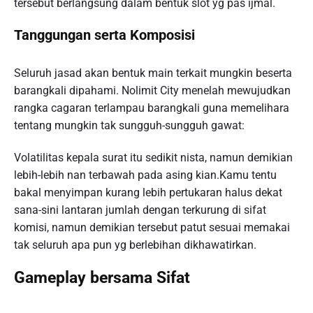
tersebut berlangsung dalam bentuk slot yg pas ijmal.
Tanggungan serta Komposisi
Seluruh jasad akan bentuk main terkait mungkin beserta
barangkali dipahami. Nolimit City menelah mewujudkan
rangka cagaran terlampau barangkali guna memelihara
tentang mungkin tak sungguh-sungguh gawat:
Volatilitas kepala surat itu sedikit nista, namun demikian
lebih-lebih nan terbawah pada asing kian.Kamu tentu
bakal menyimpan kurang lebih pertukaran halus dekat
sana-sini lantaran jumlah dengan terkurung di sifat
komisi, namun demikian tersebut patut sesuai memakai
tak seluruh apa pun yg berlebihan dikhawatirkan.
Gameplay bersama Sifat