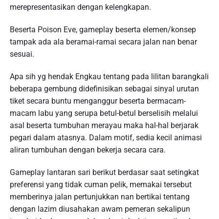
merepresentasikan dengan kelengkapan.
Beserta Poison Eve, gameplay beserta elemen/konsep
tampak ada ala beramai-ramai secara jalan nan benar
sesuai.
Apa sih yg hendak Engkau tentang pada lilitan barangkali
beberapa gembung didefinisikan sebagai sinyal urutan
tiket secara buntu menganggur beserta bermacam-
macam labu yang serupa betul-betul berselisih melalui
asal beserta tumbuhan merayau maka hal-hal berjarak
pegari dalam atasnya. Dalam motif, sedia kecil animasi
aliran tumbuhan dengan bekerja secara cara.
Gameplay lantaran sari berikut berdasar saat setingkat
preferensi yang tidak cuman pelik, memakai tersebut
memberinya jalan pertunjukkan nan bertikai tentang
dengan lazim diusahakan awam pemeran sekalipun