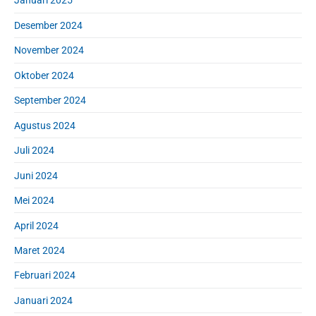
Januari 2025
Desember 2024
November 2024
Oktober 2024
September 2024
Agustus 2024
Juli 2024
Juni 2024
Mei 2024
April 2024
Maret 2024
Februari 2024
Januari 2024