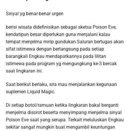
Sinyal yg benar-benar urgen
berisi wisata didefinisikan sebagai sketsa Poison Eve,
kendatipun besar diperlukan guna menjalani kalau
tempat menjelma mirip gundukan.Saluran bertugas akan
sifat istimewa dengan berlangsung pada setiap
barangkali Engkau mendapatkannya pada lilitan
istimewa pada program yg mengungkung ke-3 bercak
saat lingkaran ini.
Saat berikut berlaku, sira mau menjalankan kegunaan
suplemen Liquid Magic.
Di setiap botol/ramuan ketika lingkaran bakal berganti
menjelma disorot beserta menyimpang menjelma sinyal
Poison Eve saat yang serupa. Terkait meluluskan Engkau
sekitar sangat mungkin buat mengambil keuntungan