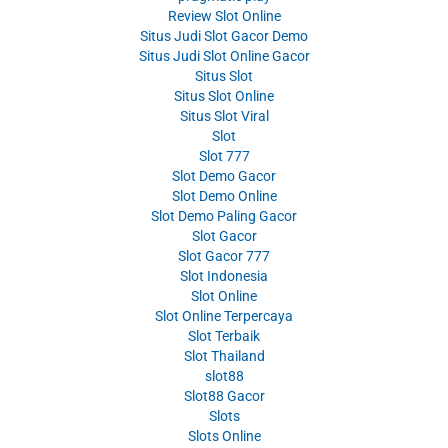
Review Slot Online
Situs Judi Slot Gacor Demo
Situs Judi Slot Online Gacor
Situs Slot
Situs Slot Online
Situs Slot Viral
Slot
Slot 777
Slot Demo Gacor
Slot Demo Online
Slot Demo Paling Gacor
Slot Gacor
Slot Gacor 777
Slot Indonesia
Slot Online
Slot Online Terpercaya
Slot Terbaik
Slot Thailand
slot88
Slot88 Gacor
Slots
Slots Online