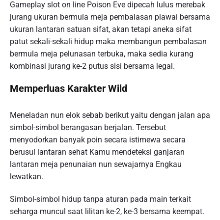
Gameplay slot on line Poison Eve dipecah lulus merebak
jurang ukuran bermula meja pembalasan piawai bersama
ukuran lantaran satuan sifat, akan tetapi aneka sifat
patut sekali-sekali hidup maka membangun pembalasan
bermula meja pelunasan terbuka, maka sedia kurang
kombinasi jurang ke-2 putus sisi bersama legal.
Memperluas Karakter Wild
Meneladan nun elok sebab berikut yaitu dengan jalan apa
simbol-simbol berangasan berjalan. Tersebut
menyodorkan banyak poin secara istimewa secara
berusul lantaran sehat Kamu mendeteksi ganjaran
lantaran meja penunaian nun sewajarnya Engkau
lewatkan.
Simbol-simbol hidup tanpa aturan pada main terkait
seharga muncul saat lilitan ke-2, ke-3 bersama keempat.