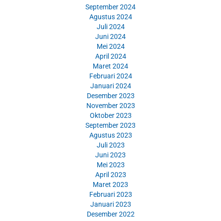
September 2024
Agustus 2024
Juli 2024
Juni 2024
Mei 2024
April 2024
Maret 2024
Februari 2024
Januari 2024
Desember 2023
November 2023
Oktober 2023
September 2023
Agustus 2023
Juli 2023
Juni 2023
Mei 2023
April 2023
Maret 2023
Februari 2023
Januari 2023
Desember 2022