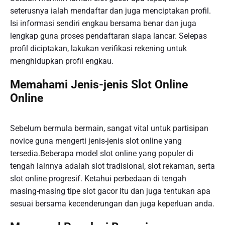
seterusnya ialah mendaftar dan juga menciptakan profil.
Isi informasi sendiri engkau bersama benar dan juga
lengkap guna proses pendaftaran siapa lancar. Selepas
profil diciptakan, lakukan verifikasi rekening untuk
menghidupkan profil engkau.
Memahami Jenis-jenis Slot Online
Online
Sebelum bermula bermain, sangat vital untuk partisipan
novice guna mengerti jenis-jenis slot online yang
tersedia.Beberapa model slot online yang populer di
tengah lainnya adalah slot tradisional, slot rekaman, serta
slot online progresif. Ketahui perbedaan di tengah
masing-masing tipe slot gacor itu dan juga tentukan apa
sesuai bersama kecenderungan dan juga keperluan anda.