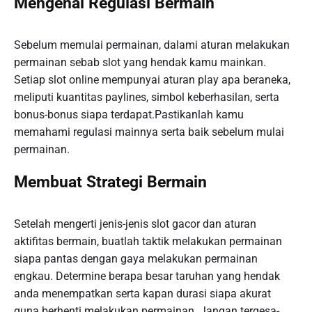
Mengenal Regulasi Bermain
Sebelum memulai permainan, dalami aturan melakukan
permainan sebab slot yang hendak kamu mainkan.
Setiap slot online mempunyai aturan play apa beraneka,
meliputi kuantitas paylines, simbol keberhasilan, serta
bonus-bonus siapa terdapat.Pastikanlah kamu
memahami regulasi mainnya serta baik sebelum mulai
permainan.
Membuat Strategi Bermain
Setelah mengerti jenis-jenis slot gacor dan aturan
aktifitas bermain, buatlah taktik melakukan permainan
siapa pantas dengan gaya melakukan permainan
engkau. Determine berapa besar taruhan yang hendak
anda menempatkan serta kapan durasi siapa akurat
guna berhenti melakukan permainan. Jangan tergesa-