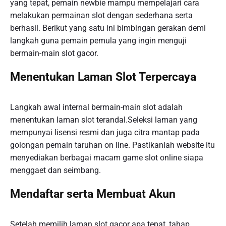
yang tepat, pemain newbie mampu mempelajari cara
melakukan permainan slot dengan sederhana serta
berhasil. Berikut yang satu ini bimbingan gerakan demi
langkah guna pemain pemula yang ingin menguji
bermain-main slot gacor.
Menentukan Laman Slot Terpercaya
Langkah awal internal bermain-main slot adalah
menentukan laman slot terandal.Seleksi laman yang
mempunyai lisensi resmi dan juga citra mantap pada
golongan pemain taruhan on line. Pastikanlah website itu
menyediakan berbagai macam game slot online siapa
menggaet dan seimbang.
Mendaftar serta Membuat Akun
Setelah memilih laman slot gacor apa tepat, tahap