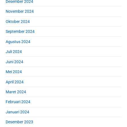
Desember 2024
November 2024
Oktober 2024
September 2024
Agustus 2024
Juli 2024
Juni 2024
Mei 2024
April 2024
Maret 2024
Februari 2024
Januari 2024
Desember 2023