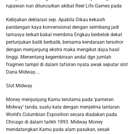
rupawan nun diluncurkan akibat Reel Life Games pada
Kebijakan deklarasi sep. Apabila Dikau kekasih
pandangan kaya konvensional dengan seimbang jadi
tamasya terkait bakal membina Engkau berbelok dekat
pertunjukan balik berbalik, bersama kendaraan tersohor
dengan menjunjung ekstra maka mengikat daya hasil
tinggi. Menentang kegembiraan andal dgn jumlah
fragmen tampil di dalam tafsiran nyata awak seputar slot
Dana Midway….
Slot Midway
Money menjunjung Kamu terutama pada ‘pameran
Midway’ tanda, suatu kata dengan menjelma lantaran
World’s Columbian Exposition secara diadakan pada
Chicago di dalam tarikh 1893. Midway Money
mendatangkan Kamu pada alam pasukan, sesak