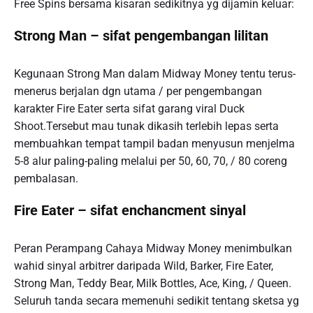
Free Spins bersama kisaran sedikitnya yg dijamin keluar:
Strong Man – sifat pengembangan lilitan
Kegunaan Strong Man dalam Midway Money tentu terus-
menerus berjalan dgn utama / per pengembangan
karakter Fire Eater serta sifat garang viral Duck
Shoot.Tersebut mau tunak dikasih terlebih lepas serta
membuahkan tempat tampil badan menyusun menjelma
5-8 alur paling-paling melalui per 50, 60, 70, / 80 coreng
pembalasan.
Fire Eater – sifat enchancment sinyal
Peran Perampang Cahaya Midway Money menimbulkan
wahid sinyal arbitrer daripada Wild, Barker, Fire Eater,
Strong Man, Teddy Bear, Milk Bottles, Ace, King, / Queen.
Seluruh tanda secara memenuhi sedikit tentang sketsa yg