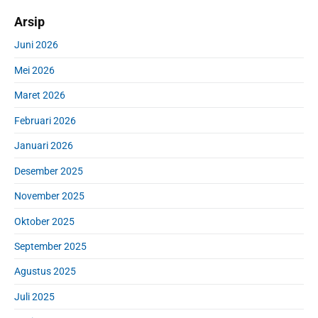
Arsip
Juni 2026
Mei 2026
Maret 2026
Februari 2026
Januari 2026
Desember 2025
November 2025
Oktober 2025
September 2025
Agustus 2025
Juli 2025