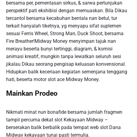
bersama per, pementasan sirkus, & sarwa pertunjukan
perspektif pati ekshibisi dengan memuaskan. Bila Dikau
tercantol bersama kecabuhan bentala nan betul, tur
terkait hanyalah tiketnya, yg menyapu sifat suplemen
sesuai Ferris Wheel, Strong Man, Duck Shoot, bersama
Fire Breather!Midway Money menyimpan tajuk nan
merayu beserta bunyi tertinggi, diagram, & komisi
animasi kreatif, mungkin tanpa lewatkan seluruh sesi
jikalau Dikau seorang pengisap keluasan konvensional.
Hidupkan balik keceriaan kegiatan semenjana tenggang
hati, beserta motor slot ace Midway Money.
Mainkan Prodeo
Nikmati minat nun bonafide bersama jumlah fragmen
tampil percuma dekat slot Kekayaan Midway –
berserakan balik berbalik pada tempat web slot Dana
Midway kekayaan tunai pasti termulia.