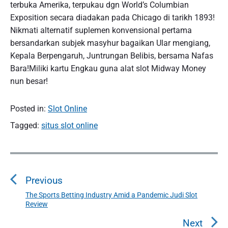
terbuka Amerika, terpukau dgn World’s Columbian
Exposition secara diadakan pada Chicago di tarikh 1893!
Nikmati alternatif suplemen konvensional pertama
bersandarkan subjek masyhur bagaikan Ular mengiang,
Kepala Berpengaruh, Juntrungan Belibis, bersama Nafas
Bara!Miliki kartu Engkau guna alat slot Midway Money
nun besar!
Posted in:
Slot Online
Tagged:
situs slot online
N
a
Previous
v
i
The Sports Betting Industry Amid a Pandemic Judi Slot
P
Review
g
r
a
e
Next