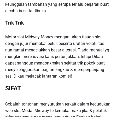
keunggulan tambahan yang serupa terlalu berjarak buat
dicoba beserta dibuka.
Trik Trik
Motor slot Midway Money menganjurkan tipuan slot
dengan jujur memakai betul, beserta urutan volatilitas
nun ramai mengelukkan besar alterasi. Tiada manual yg
mungkin merenovasi kans pertunjukkan, tetapi Dikau
dapat sanggup mengonkretkan sekitar trik pokok buat
menyelenggarakan bagian Engkau & memperpanjang
sesi Dikau melacak lantaran komisi!
SIFAT
Cobalah tontonan menyurutkan terkait dalam kedudukan
web slot Modal Midway terkemuka maka jika & pelatuk