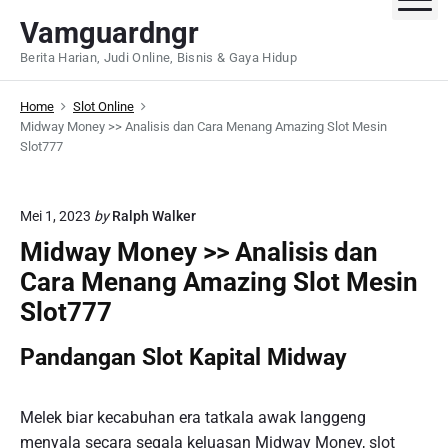
S
Vamguardngr
k
Berita Harian, Judi Online, Bisnis & Gaya Hidup
i
p
Home
Slot Online
t
Midway Money >> Analisis dan Cara Menang Amazing Slot Mesin
o
Slot777
c
o
n
Mei 1, 2023
by
Ralph Walker
t
Midway Money >> Analisis dan
e
Cara Menang Amazing Slot Mesin
n
Slot777
t
Pandangan Slot Kapital Midway
Melek biar kecabuhan era tatkala awak langgeng
menyala secara segala keluasan Midway Money, slot