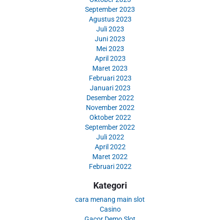
September 2023
Agustus 2023
Juli 2023
Juni 2023
Mei 2023
April 2023
Maret 2023
Februari 2023
Januari 2023
Desember 2022
November 2022
Oktober 2022
September 2022
Juli 2022
April 2022
Maret 2022
Februari 2022
Kategori
cara menang main slot
Casino
Gacor Demo Slot