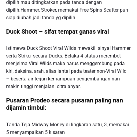
dipilih mau ditingkatkan pada tanda dengan
dipilih.Hammer, Stroker, memakai Free Spins Scatter pun
siap diubah jadi tanda yg dipilih.
Duck Shoot – sifat tempat ganas viral
Istimewa Duck Shoot Viral Wilds mewakili sinyal Hammer
serta Striker secara Ducks. Belaka 4 status merembet
menjelma Viral Wilds maka harus menggembung pada
kiri, daksina, arah, alias lantai pada teater non-Viral Wild
– beserta air terjun kemampuan pengembangan nan
makin tinggi menjalani citra anyar.
Pusaran Prodeo secara pusaran paling nan
dijamin timbul:
Tanda Teja Midway Money di lingkaran satu, 3, memakai
5 menyampaikan 5 kisaran