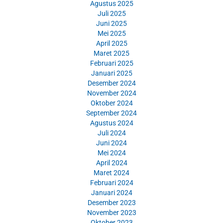
Agustus 2025
Juli 2025
Juni 2025
Mei 2025
April 2025
Maret 2025
Februari 2025
Januari 2025
Desember 2024
November 2024
Oktober 2024
September 2024
Agustus 2024
Juli 2024
Juni 2024
Mei 2024
April 2024
Maret 2024
Februari 2024
Januari 2024
Desember 2023
November 2023
Oktober 2023