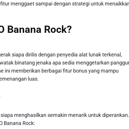
r-fitur menggaet sampai dengan strategi untuk menaikka
GO Banana Rock?
k siapa dirilis dengan penyedia alat lunak terkenal,
 watak binatang jenaka apa sedia menggetarkan panggu
me ini memberikan berbagai fitur bonus yang mampu
emenangan luas.
k
 siapa menghasilkan semakin menarik untuk diperankan
GO Banana Rock: