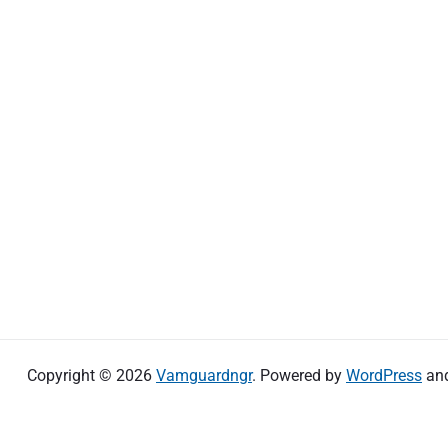
p
o
s
o
t
s
:
Copyright © 2026
Vamguardngr
. Powered by
WordPress
an