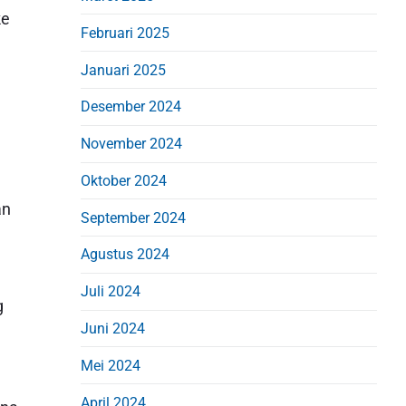
ke
Februari 2025
Januari 2025
Desember 2024
November 2024
Oktober 2024
an
September 2024
Agustus 2024
Juli 2024
g
Juni 2024
Mei 2024
April 2024