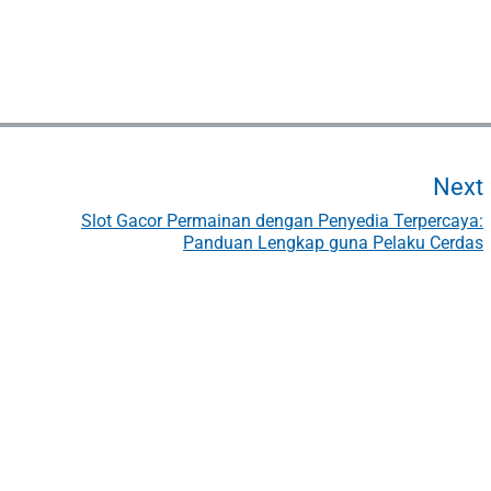
Next
Slot Gacor Permainan dengan Penyedia Terpercaya:
Panduan Lengkap guna Pelaku Cerdas
t
t
: