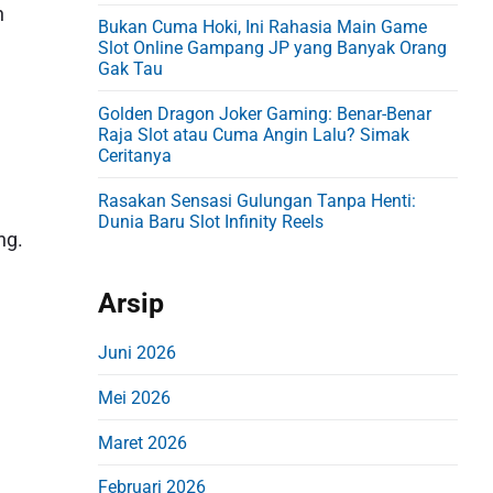
d
n
Bukan Cuma Hoki, Ini Rahasia Main Game
e
Slot Online Gampang JP yang Banyak Orang
Gak Tau
b
a
Golden Dragon Joker Gaming: Benar-Benar
Raja Slot atau Cuma Angin Lalu? Simak
r
Ceritanya
Rasakan Sensasi Gulungan Tanpa Henti:
Dunia Baru Slot Infinity Reels
ng.
Arsip
Juni 2026
Mei 2026
.
Maret 2026
Februari 2026