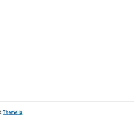
d
Themelia
.