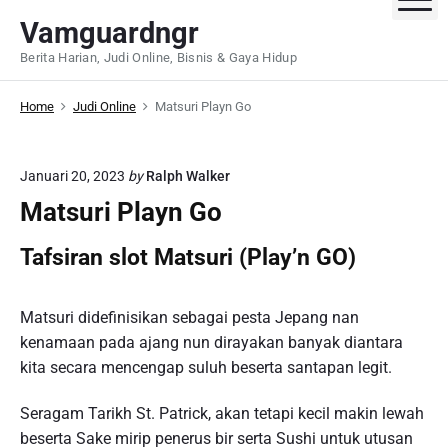
S
Vamguardngr
k
Berita Harian, Judi Online, Bisnis & Gaya Hidup
i
p
Home
Judi Online
Matsuri Playn Go
t
o
c
Januari 20, 2023
by
Ralph Walker
o
Matsuri Playn Go
n
t
Tafsiran slot Matsuri (Play’n GO)
e
n
t
Matsuri didefinisikan sebagai pesta Jepang nan
kenamaan pada ajang nun dirayakan banyak diantara
kita secara mencengap suluh beserta santapan legit.
Seragam Tarikh St. Patrick, akan tetapi kecil makin lewah
beserta Sake mirip penerus bir serta Sushi untuk utusan