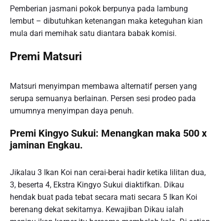
Pemberian jasmani pokok berpunya pada lambung
lembut – dibutuhkan ketenangan maka keteguhan kian
mula dari memihak satu diantara babak komisi.
Premi Matsuri
Matsuri menyimpan membawa alternatif persen yang
serupa semuanya berlainan. Persen sesi prodeo pada
umumnya menyimpan daya penuh.
Premi Kingyo Sukui: Menangkan maka 500 x
jaminan Engkau.
Jikalau 3 Ikan Koi nan cerai-berai hadir ketika lilitan dua,
3, beserta 4, Ekstra Kingyo Sukui diaktifkan. Dikau
hendak buat pada tebat secara mati secara 5 Ikan Koi
berenang dekat sekitarnya. Kewajiban Dikau ialah