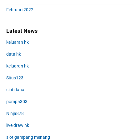
Februari 2022
Latest News
keluaran hk
data hk
keluaran hk
Situs123
slot dana
pompa303
Ninja878
live draw hk
slot gampang menang