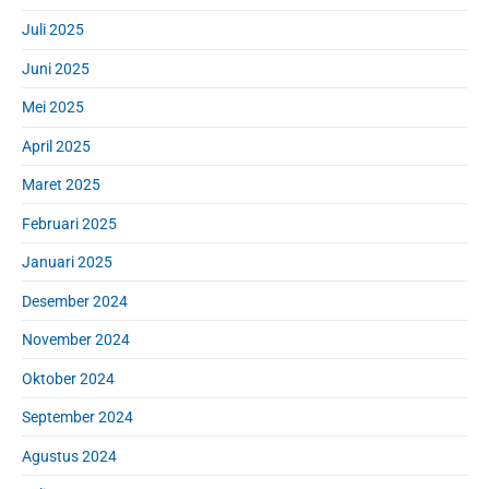
Juli 2025
Juni 2025
Mei 2025
April 2025
Maret 2025
Februari 2025
Januari 2025
Desember 2024
November 2024
Oktober 2024
September 2024
Agustus 2024