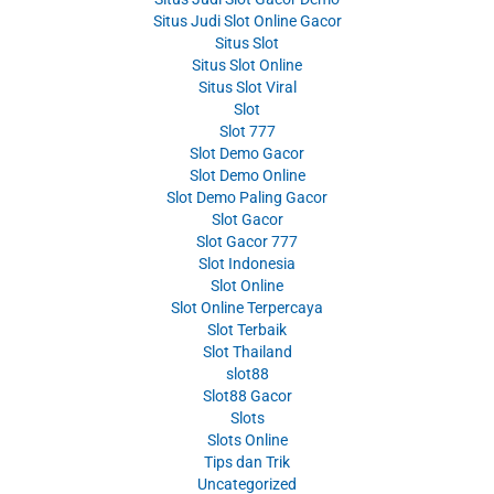
Situs Judi Slot Online Gacor
Situs Slot
Situs Slot Online
Situs Slot Viral
Slot
Slot 777
Slot Demo Gacor
Slot Demo Online
Slot Demo Paling Gacor
Slot Gacor
Slot Gacor 777
Slot Indonesia
Slot Online
Slot Online Terpercaya
Slot Terbaik
Slot Thailand
slot88
Slot88 Gacor
Slots
Slots Online
Tips dan Trik
Uncategorized