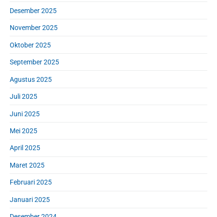
Desember 2025
November 2025
Oktober 2025
September 2025
Agustus 2025
Juli 2025
Juni 2025
Mei 2025
April 2025
Maret 2025
Februari 2025
Januari 2025
Desember 2024