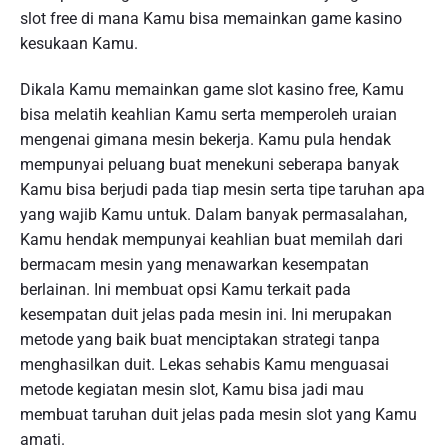
slot free di mana Kamu bisa memainkan game kasino
kesukaan Kamu.
Dikala Kamu memainkan game slot kasino free, Kamu
bisa melatih keahlian Kamu serta memperoleh uraian
mengenai gimana mesin bekerja. Kamu pula hendak
mempunyai peluang buat menekuni seberapa banyak
Kamu bisa berjudi pada tiap mesin serta tipe taruhan apa
yang wajib Kamu untuk. Dalam banyak permasalahan,
Kamu hendak mempunyai keahlian buat memilah dari
bermacam mesin yang menawarkan kesempatan
berlainan. Ini membuat opsi Kamu terkait pada
kesempatan duit jelas pada mesin ini. Ini merupakan
metode yang baik buat menciptakan strategi tanpa
menghasilkan duit. Lekas sehabis Kamu menguasai
metode kegiatan mesin slot, Kamu bisa jadi mau
membuat taruhan duit jelas pada mesin slot yang Kamu
amati.