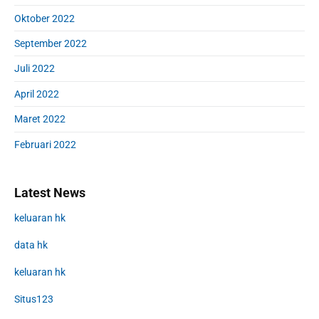
Oktober 2022
September 2022
Juli 2022
April 2022
Maret 2022
Februari 2022
Latest News
keluaran hk
data hk
keluaran hk
Situs123