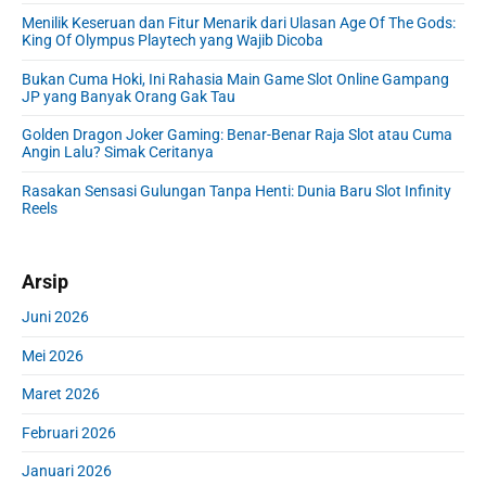
S
:
o
t
i
Menilik Keseruan dan Fitur Menarik dari Ulasan Age Of The Gods:
r
:
King Of Olympus Playtech yang Wajib Dicoba
d
:
e
Bukan Cuma Hoki, Ini Rahasia Main Game Slot Online Gampang
b
JP yang Banyak Orang Gak Tau
a
r
Golden Dragon Joker Gaming: Benar-Benar Raja Slot atau Cuma
Angin Lalu? Simak Ceritanya
Rasakan Sensasi Gulungan Tanpa Henti: Dunia Baru Slot Infinity
Reels
Arsip
Juni 2026
Mei 2026
Maret 2026
Februari 2026
Januari 2026