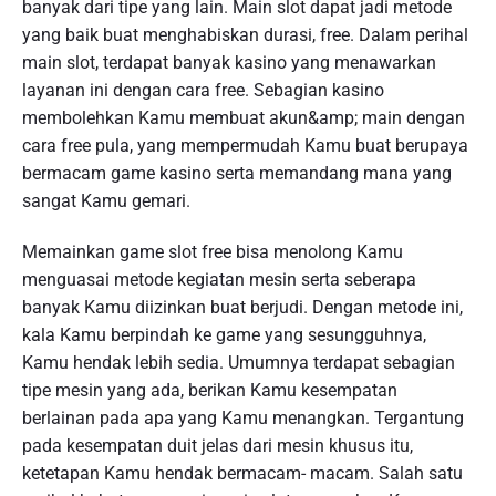
banyak dari tipe yang lain. Main slot dapat jadi metode
yang baik buat menghabiskan durasi, free. Dalam perihal
main slot, terdapat banyak kasino yang menawarkan
layanan ini dengan cara free. Sebagian kasino
membolehkan Kamu membuat akun&amp; main dengan
cara free pula, yang mempermudah Kamu buat berupaya
bermacam game kasino serta memandang mana yang
sangat Kamu gemari.
Memainkan game slot free bisa menolong Kamu
menguasai metode kegiatan mesin serta seberapa
banyak Kamu diizinkan buat berjudi. Dengan metode ini,
kala Kamu berpindah ke game yang sesungguhnya,
Kamu hendak lebih sedia. Umumnya terdapat sebagian
tipe mesin yang ada, berikan Kamu kesempatan
berlainan pada apa yang Kamu menangkan. Tergantung
pada kesempatan duit jelas dari mesin khusus itu,
ketetapan Kamu hendak bermacam- macam. Salah satu