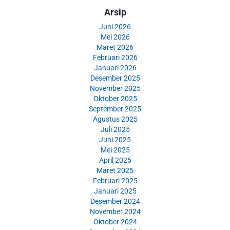
Arsip
Juni 2026
Mei 2026
Maret 2026
Februari 2026
Januari 2026
Desember 2025
November 2025
Oktober 2025
September 2025
Agustus 2025
Juli 2025
Juni 2025
Mei 2025
April 2025
Maret 2025
Februari 2025
Januari 2025
Desember 2024
November 2024
Oktober 2024