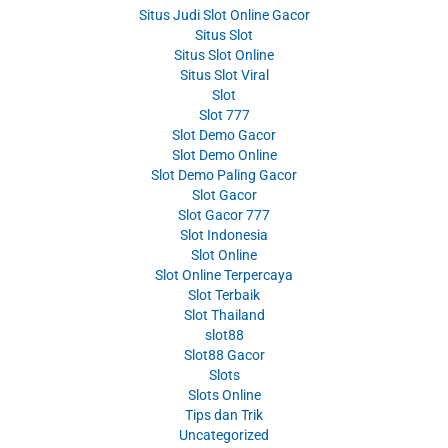
Situs Judi Slot Online Gacor
Situs Slot
Situs Slot Online
Situs Slot Viral
Slot
Slot 777
Slot Demo Gacor
Slot Demo Online
Slot Demo Paling Gacor
Slot Gacor
Slot Gacor 777
Slot Indonesia
Slot Online
Slot Online Terpercaya
Slot Terbaik
Slot Thailand
slot88
Slot88 Gacor
Slots
Slots Online
Tips dan Trik
Uncategorized