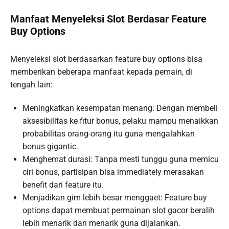
Manfaat Menyeleksi Slot Berdasar Feature
Buy Options
Menyeleksi slot berdasarkan feature buy options bisa
memberikan beberapa manfaat kepada pemain, di
tengah lain:
Meningkatkan kesempatan menang: Dengan membeli
aksesibilitas ke fitur bonus, pelaku mampu menaikkan
probabilitas orang-orang itu guna mengalahkan
bonus gigantic.
Menghemat durasi: Tanpa mesti tunggu guna memicu
ciri bonus, partisipan bisa immediately merasakan
benefit dari feature itu.
Menjadikan gim lebih besar menggaet: Feature buy
options dapat membuat permainan slot gacor beralih
lebih menarik dan menarik guna dijalankan.