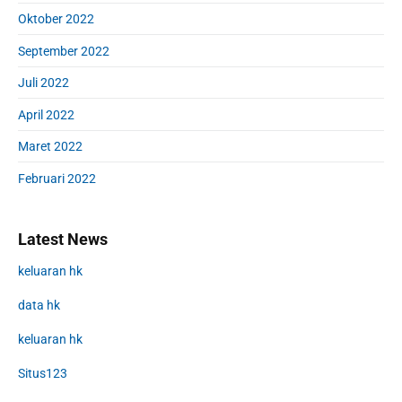
Oktober 2022
September 2022
Juli 2022
April 2022
Maret 2022
Februari 2022
Latest News
keluaran hk
data hk
keluaran hk
Situs123