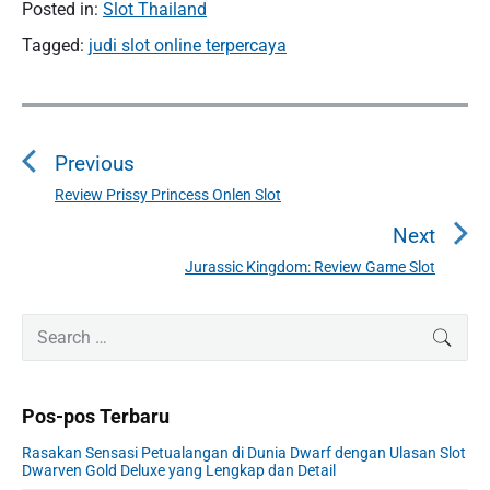
Posted in:
Slot Thailand
Tagged:
judi slot online terpercaya
N
a
Previous
v
i
Review Prissy Princess Onlen Slot
P
g
r
Next
a
e
Jurassic Kingdom: Review Game Slot
N
v
s
e
i
i
P
x
S
SEAR
o
p
r
e
t
u
o
i
a
p
s
m
s
r
o
Pos-pos Terbaru
a
p
c
s
r
o
h
Rasakan Sensasi Petualangan di Dunia Dwarf dengan Ulasan Slot
y
t
f
s
Dwarven Gold Deluxe yang Lengkap dan Detail
S
: