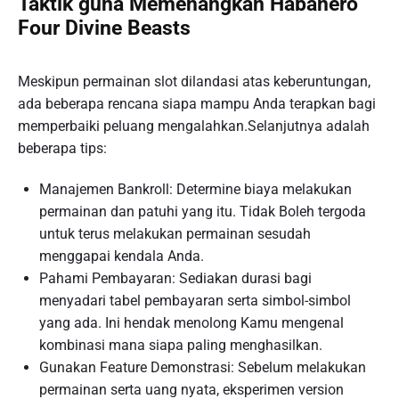
Taktik guna Memenangkan Habanero
Four Divine Beasts
Meskipun permainan slot dilandasi atas keberuntungan,
ada beberapa rencana siapa mampu Anda terapkan bagi
memperbaiki peluang mengalahkan.Selanjutnya adalah
beberapa tips:
Manajemen Bankroll: Determine biaya melakukan
permainan dan patuhi yang itu. Tidak Boleh tergoda
untuk terus melakukan permainan sesudah
menggapai kendala Anda.
Pahami Pembayaran: Sediakan durasi bagi
menyadari tabel pembayaran serta simbol-simbol
yang ada. Ini hendak menolong Kamu mengenal
kombinasi mana siapa paling menghasilkan.
Gunakan Feature Demonstrasi: Sebelum melakukan
permainan serta uang nyata, eksperimen version