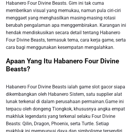
Habanero Four Divine Beasts. Gim ini tak cuma
memberikan visual yang memukau, namun pula ciri-ciri
menggaet yang menghasilkan masing-masing rotasi
berubah pengalaman apa menggembirakan. Karangan ini
hendak mendiskusikan secara detail tentang Habanero
Four Divine Beasts, termasuk tema, cara kerja game, serta
cara bagi menggunakan kesempatan mengalahkan.
Apaan Yang Itu Habanero Four Divine
Beasts?
Habanero Four Divine Beasts ialah game slot gacor siapa
dikembangkan oleh Habanero Sistem, satu supplier alat
lunak terkenal di dalam perusahaan permainan.Game ini
terpacu oleh dongeng Tiongkok, khususnya angka empat
makhluk legendaris yang terkenal selaku Four Divine
Beasts: Qilin, Dragon, Phoenix, serta Turtle. Setiap
makhluk ini mempunyai daya dan simbolisme tersendiri,