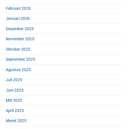
Februari 2026
Januari 2026
Desember 2025
November 2025
Oktober 2025
September 2025
Agustus 2025
Juli 2025
Juni 2025
Mei 2025
April 2025
Maret 2025