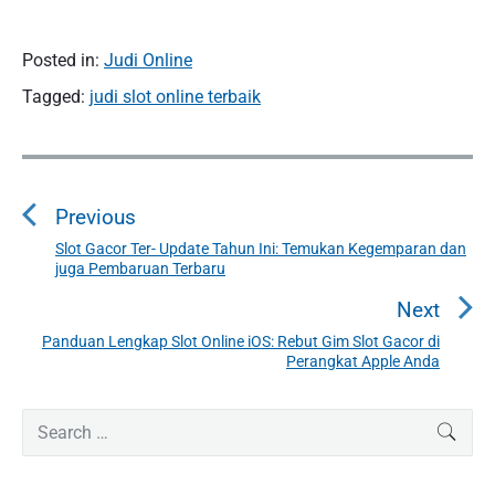
Posted in:
Judi Online
Tagged:
judi slot online terbaik
N
a
Previous
v
i
Slot Gacor Ter- Update Tahun Ini: Temukan Kegemparan dan
P
juga Pembaruan Terbaru
g
r
a
e
Next
v
s
Panduan Lengkap Slot Online iOS: Rebut Gim Slot Gacor di
N
i
Perangkat Apple Anda
i
e
o
p
x
u
P
S
o
t
SEAR
r
s
e
s
p
i
a
p
o
m
r