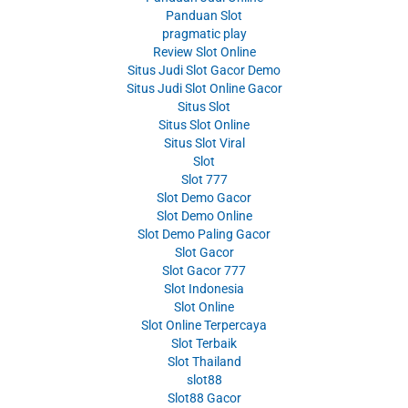
Panduan Slot
pragmatic play
Review Slot Online
Situs Judi Slot Gacor Demo
Situs Judi Slot Online Gacor
Situs Slot
Situs Slot Online
Situs Slot Viral
Slot
Slot 777
Slot Demo Gacor
Slot Demo Online
Slot Demo Paling Gacor
Slot Gacor
Slot Gacor 777
Slot Indonesia
Slot Online
Slot Online Terpercaya
Slot Terbaik
Slot Thailand
slot88
Slot88 Gacor