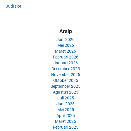
Judi slot
Arsip
Juni 2026
Mei 2026
Maret 2026
Februari 2026
Januari 2026
Desember 2025
November 2025
Oktober 2025
September 2025
Agustus 2025
Juli 2025
Juni 2025
Mei 2025
April 2025
Maret 2025
Februari 2025