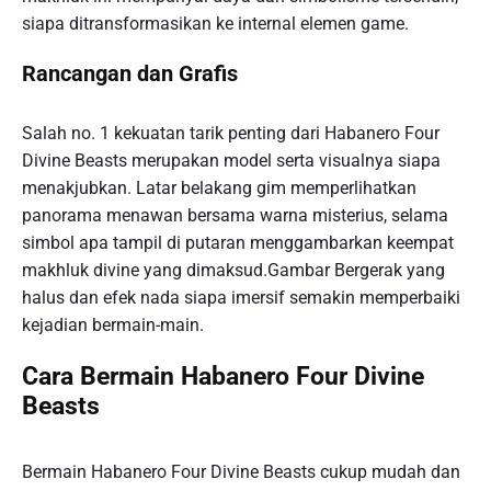
siapa ditransformasikan ke internal elemen game.
Rancangan dan Grafis
Salah no. 1 kekuatan tarik penting dari Habanero Four
Divine Beasts merupakan model serta visualnya siapa
menakjubkan. Latar belakang gim memperlihatkan
panorama menawan bersama warna misterius, selama
simbol apa tampil di putaran menggambarkan keempat
makhluk divine yang dimaksud.Gambar Bergerak yang
halus dan efek nada siapa imersif semakin memperbaiki
kejadian bermain-main.
Cara Bermain Habanero Four Divine
Beasts
Bermain Habanero Four Divine Beasts cukup mudah dan