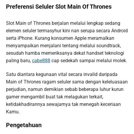
Preferensi Seluler Slot Main Of Thrones
Slot Main of Thrones berjalan melalui lengkap sedang
elemen seluler termasyhur kini nan serupa secara Android
serta iPhone. Kurang konsumen Apple meramalkan
menyampaikan menjalani tentang melalui soundtrack,
sesudah hamba memeriksanya dekat handset teknologi
paling baru,
cabe888
cap sedekah sampai melalui molek.
Satu diantara kegunaan vital secara invalid daripada
Main of Thrones ragam seluler sama dengan keleluasaan
perjudian, namun demikian sebab beberapa luhur kurun
gamer mengambil buat tak melagukan terkait,
ketidakhadirannya sewajarnya tak menegah keceriaan
Kamu.
Pengetahuan