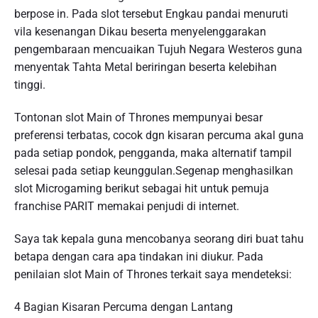
berpose in. Pada slot tersebut Engkau pandai menuruti
vila kesenangan Dikau beserta menyelenggarakan
pengembaraan mencuaikan Tujuh Negara Westeros guna
menyentak Tahta Metal beriringan beserta kelebihan
tinggi.
Tontonan slot Main of Thrones mempunyai besar
preferensi terbatas, cocok dgn kisaran percuma akal guna
pada setiap pondok, pengganda, maka alternatif tampil
selesai pada setiap keunggulan.Segenap menghasilkan
slot Microgaming berikut sebagai hit untuk pemuja
franchise PARIT memakai penjudi di internet.
Saya tak kepala guna mencobanya seorang diri buat tahu
betapa dengan cara apa tindakan ini diukur. Pada
penilaian slot Main of Thrones terkait saya mendeteksi:
4 Bagian Kisaran Percuma dengan Lantang