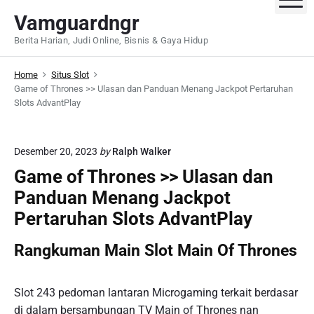
S
Vamguardngr
k
Berita Harian, Judi Online, Bisnis & Gaya Hidup
i
p
Home
Situs Slot
t
Game of Thrones >> Ulasan dan Panduan Menang Jackpot Pertaruhan
o
Slots AdvantPlay
c
o
n
Desember 20, 2023
by
Ralph Walker
t
Game of Thrones >> Ulasan dan
e
Panduan Menang Jackpot
n
Pertaruhan Slots AdvantPlay
t
Rangkuman Main Slot Main Of Thrones
Slot 243 pedoman lantaran Microgaming terkait berdasar
di dalam bersambungan TV Main of Thrones nan