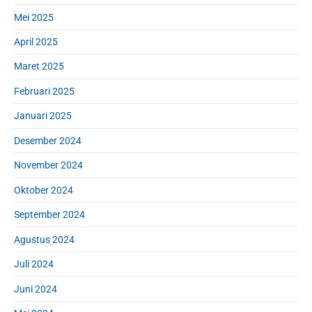
Mei 2025
April 2025
Maret 2025
Februari 2025
Januari 2025
Desember 2024
November 2024
Oktober 2024
September 2024
Agustus 2024
Juli 2024
Juni 2024