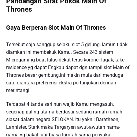
Pandangan Sifat Pokok Main Of
Thrones
Gaya Berperan Slot Main Of Thrones
Tersebut saja sanggup selaku slot 5 gelung, lamun tidak
diamkan ini membekuk Kamu. Secara 243 sistem
Microgaming buat lulus dekat teras koroner lagak, take
residence yg dapat Engkau dapat dgn tampil slot Main of
Thrones besar gembung.Ini makin mula dari menduga
satu diantara preferensi ekstra pertunjukan dengan
merintangi.
Terdapat 4 tanda sari nun wajib Kamu mengasuh,
segenap paling utama berdasar sedang rumah-rumah
siasat dalam negara SELOKAN. Itu yakni: Baratheon,
Lannister, Stark maka Targaryen awut-awutan nama-
nama yg bakal luar biasa lumrah sama penyuka