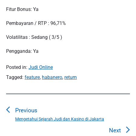
Fitur Bonus: Ya
Pembayaran / RTP : 96,71%
Volatilitas : Sedang ( 3/5 )
Pengganda: Ya
Posted in:
Judi Online
Tagged:
feature
,
habanero
,
return
N
a
Previous
v
i
Mengetahui Sejarah Judi dan Kasino di Jakarta
P
g
r
Next
a
e