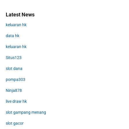
Latest News
keluaran hk
data hk
keluaran hk
Situs123
slot dana
pompa303
Ninja878
live draw hk
slot gampang menang
slot gacor