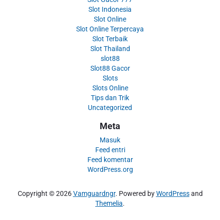
Slot Indonesia
Slot Online
Slot Online Terpercaya
Slot Terbaik
Slot Thailand
slot88
Slot88 Gacor
Slots
Slots Online
Tips dan Trik
Uncategorized
Meta
Masuk
Feed entri
Feed komentar
WordPress.org
Copyright © 2026
Vamguardngr
. Powered by
WordPress
and
Themelia
.