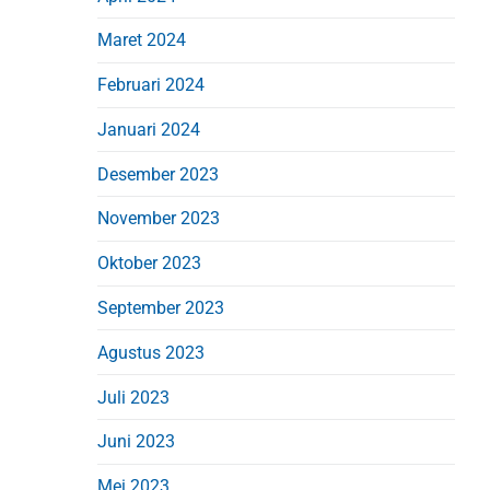
s
Maret 2024
Februari 2024
Januari 2024
Desember 2023
November 2023
Oktober 2023
September 2023
Agustus 2023
Juli 2023
Juni 2023
Mei 2023