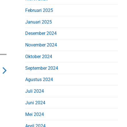
Februari 2025
Januari 2025
Desember 2024
November 2024
Oktober 2024
September 2024
Agustus 2024
N
e
Juli 2024
x
Juni 2024
p
Mei 2024
o
April 2024