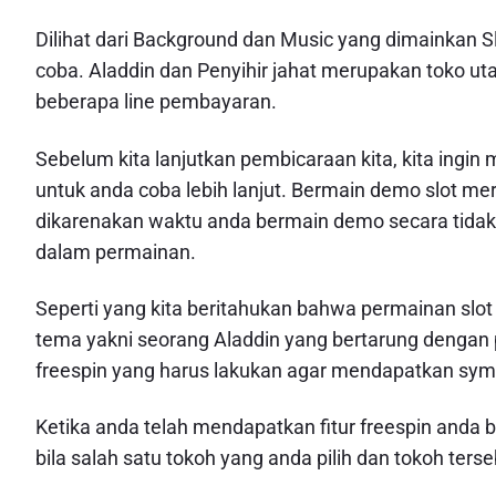
Dilihat dari Background dan Music yang dimainkan S
coba. Aladdin dan Penyihir jahat merupakan toko 
beberapa line pembayaran.
Sebelum kita lanjutkan pembicaraan kita, kita ing
untuk anda coba lebih lanjut. Bermain demo slot me
dikarenakan waktu anda bermain demo secara tidak 
dalam permainan.
Seperti yang kita beritahukan bahwa permainan slot 
tema yakni seorang Aladdin yang bertarung dengan pe
freespin yang harus lakukan agar mendapatkan symb
Ketika anda telah mendapatkan fitur freespin anda 
bila salah satu tokoh yang anda pilih dan tokoh t