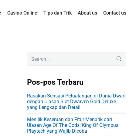
e
Casino Online
Tips dan Trik
About us
Contact us
P
S
SEARC
e
r
a
i
r
Pos-pos Terbaru
m
c
a
h
Rasakan Sensasi Petualangan di Dunia Dwarf
r
dengan Ulasan Slot Dwarven Gold Deluxe
f
yang Lengkap dan Detail
o
y
r
S
Menilik Keseruan dan Fitur Menarik dari
:
Ulasan Age Of The Gods: King Of Olympus
i
Playtech yang Wajib Dicoba