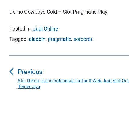
Demo Cowboys Gold – Slot Pragmatic Play
Posted in:
Judi Online
Tagged:
aladdin
,
pragmatic
,
sorcerer
N
a
Previous
v
Slot Demo Gratis Indonesia Daftar 8 Web Judi Slot Onl
P
Terpercaya
r
i
e
g
v
i
a
o