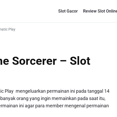
Slot Gacor
Review Slot Onlin
matic Play
e Sorcerer – Slot
tic Play mengeluarkan permainan ini pada tanggal 14
banyak orang yang ingin memainkan pada saat itu,
permainan ini agar para member mengenal permainan