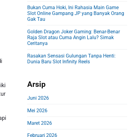
d
Bukan Cuma Hoki, Ini Rahasia Main Game
e
Slot Online Gampang JP yang Banyak Orang
Gak Tau
b
a
Golden Dragon Joker Gaming: Benar-Benar
Raja Slot atau Cuma Angin Lalu? Simak
r
Ceritanya
Rasakan Sensasi Gulungan Tanpa Henti:
i
Dunia Baru Slot Infinity Reels
Arsip
iki
tur
Juni 2026
Mei 2026
api
Maret 2026
Februari 2026