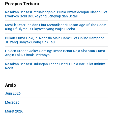
o
s
Pos-pos Terbaru
a
c
s
r
t
h
Rasakan Sensasi Petualangan di Dunia Dwarf dengan Ulasan Slot
t
y
:
f
Dwarven Gold Deluxe yang Lengkap dan Detail
S
:
o
i
Menilik Keseruan dan Fitur Menarik dari Ulasan Age Of The Gods:
r
King Of Olympus Playtech yang Wajib Dicoba
d
:
e
Bukan Cuma Hoki, Ini Rahasia Main Game Slot Online Gampang
b
JP yang Banyak Orang Gak Tau
a
r
Golden Dragon Joker Gaming: Benar-Benar Raja Slot atau Cuma
Angin Lalu? Simak Ceritanya
Rasakan Sensasi Gulungan Tanpa Henti: Dunia Baru Slot Infinity
Reels
Arsip
Juni 2026
Mei 2026
Maret 2026