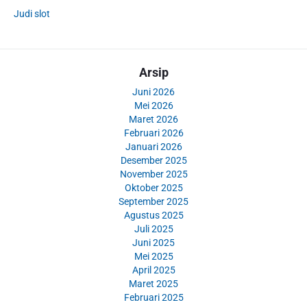
Judi slot
Arsip
Juni 2026
Mei 2026
Maret 2026
Februari 2026
Januari 2026
Desember 2025
November 2025
Oktober 2025
September 2025
Agustus 2025
Juli 2025
Juni 2025
Mei 2025
April 2025
Maret 2025
Februari 2025