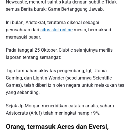
Newcastle, menurut saintis kata dengan subtitle Tidak
semua Berita buruk: Game Bertanggung Jawab.
Ini bulan, Aristokrat, terutama dikenal sebagai
perusahaan dari
situs slot online
mesin, bermaksud
memasuki pasar.
Pada tanggal 25 Oktober, Clubtic selanjutnya merilis
laporan tentang semangat:
Tiga tambahan aktivitas pengembang, Igt, Utopia
Gaming, dan Light n Wonder (sebelumnya Scientific
Games), telah diberi izin oleh negara untuk melakukan tes
yang sebanding.
Sejak Jp Morgan menerbitkan catatan analis, saham
Aristocrats (Arluf) telah meningkat hampir 9%.
Orang, termasuk Acres dan Eversi,