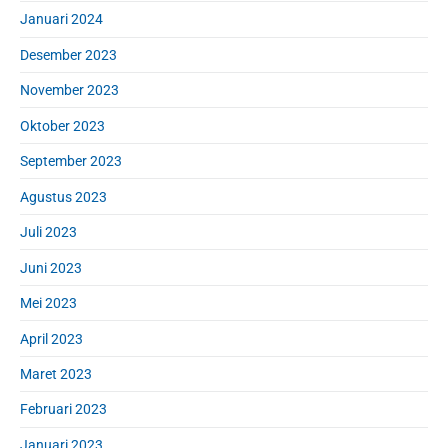
Januari 2024
Desember 2023
November 2023
Oktober 2023
September 2023
Agustus 2023
Juli 2023
Juni 2023
Mei 2023
April 2023
Maret 2023
Februari 2023
Januari 2023