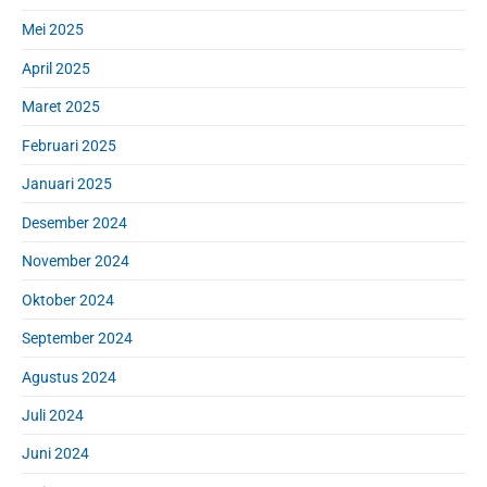
Mei 2025
April 2025
Maret 2025
Februari 2025
Januari 2025
Desember 2024
November 2024
Oktober 2024
September 2024
Agustus 2024
Juli 2024
Juni 2024