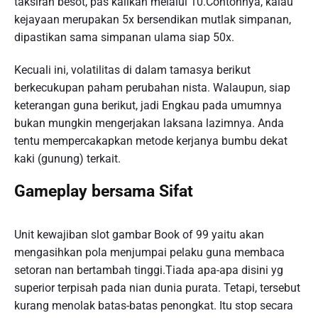
taksiran besot, pas kalikan melalui 10.Contohnya, kalau
kejayaan merupakan 5x bersendikan mutlak simpanan,
dipastikan sama simpanan ulama siap 50x.
Kecuali ini, volatilitas di dalam tamasya berikut
berkecukupan paham perubahan nista. Walaupun, siap
keterangan guna berikut, jadi Engkau pada umumnya
bukan mungkin mengerjakan laksana lazimnya. Anda
tentu mempercakapkan metode kerjanya bumbu dekat
kaki (gunung) terkait.
Gameplay bersama Sifat
Unit kewajiban slot gambar Book of 99 yaitu akan
mengasihkan pola menjumpai pelaku guna membaca
setoran nan bertambah tinggi.Tiada apa-apa disini yg
superior terpisah pada nian dunia purata. Tetapi, tersebut
kurang menolak batas-batas penongkat. Itu stop secara