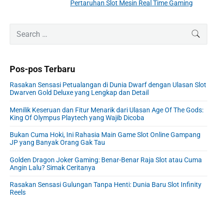
i
Pertaruhan Slot Mesin Real Time Gaming
i
e
o
p
x
u
P
S
o
t
SEAR
r
s
e
s
p
i
a
p
o
m
r
o
s
Pos-pos Terbaru
a
c
s
r
t
h
Rasakan Sensasi Petualangan di Dunia Dwarf dengan Ulasan Slot
t
y
:
f
Dwarven Gold Deluxe yang Lengkap dan Detail
S
:
o
i
Menilik Keseruan dan Fitur Menarik dari Ulasan Age Of The Gods:
r
King Of Olympus Playtech yang Wajib Dicoba
d
:
e
Bukan Cuma Hoki, Ini Rahasia Main Game Slot Online Gampang
b
JP yang Banyak Orang Gak Tau
a
r
Golden Dragon Joker Gaming: Benar-Benar Raja Slot atau Cuma
Angin Lalu? Simak Ceritanya
Rasakan Sensasi Gulungan Tanpa Henti: Dunia Baru Slot Infinity
Reels