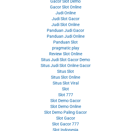
Gacor Slot Demo
Gacor Slot Online
Judi Online
Judi Slot Gacor
Judi Slot Online
Panduan Judi Gacor
Panduan Judi Online
Panduan Slot
pragmatic play
Review Slot Online
Situs Judi Slot Gacor Demo
Situs Judi Slot Online Gacor
Situs Slot
Situs Slot Online
Situs Slot Viral
Slot
Slot 777
Slot Demo Gacor
Slot Demo Online
Slot Demo Paling Gacor
Slot Gacor
Slot Gacor 777
Slot Indonesia