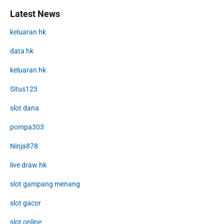
Latest News
keluaran hk
data hk
keluaran hk
Situs123
slot dana
pompa303
Ninja878
live draw hk
slot gampang menang
slot gacor
slot online