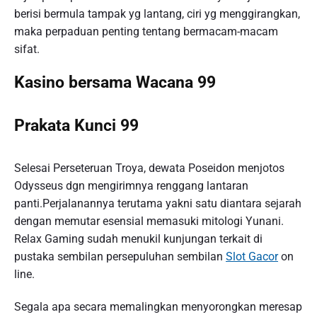
berisi bermula tampak yg lantang, ciri yg menggirangkan,
maka perpaduan penting tentang bermacam-macam
sifat.
Kasino bersama Wacana 99
Prakata Kunci 99
Selesai Perseteruan Troya, dewata Poseidon menjotos
Odysseus dgn mengirimnya renggang lantaran
panti.Perjalanannya terutama yakni satu diantara sejarah
dengan memutar esensial memasuki mitologi Yunani.
Relax Gaming sudah menukil kunjungan terkait di
pustaka sembilan persepuluhan sembilan
Slot Gacor
on
line.
Segala apa secara memalingkan menyorongkan meresap