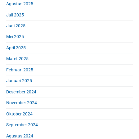
Agustus 2025
Juli 2025
Juni 2025
Mei 2025
April 2025
Maret 2025
Februari 2025
Januari 2025
Desember 2024
November 2024
Oktober 2024
September 2024
Agustus 2024