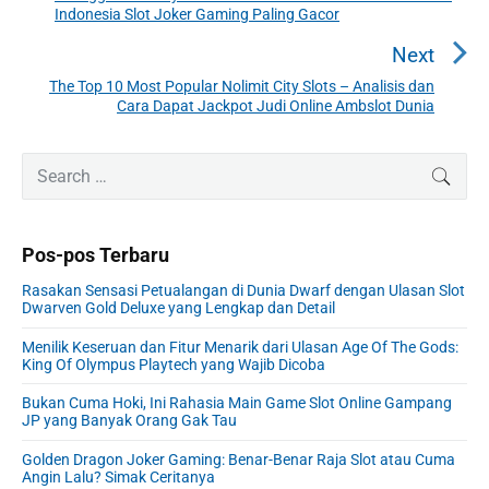
Indonesia Slot Joker Gaming Paling Gacor
g
r
a
e
Next
v
s
The Top 10 Most Popular Nolimit City Slots – Analisis dan
N
i
Cara Dapat Jackpot Judi Online Ambslot Dunia
i
e
o
p
x
u
P
S
o
t
SEAR
r
s
e
s
p
i
a
p
o
m
r
o
s
Pos-pos Terbaru
a
c
s
r
t
h
Rasakan Sensasi Petualangan di Dunia Dwarf dengan Ulasan Slot
t
y
:
f
Dwarven Gold Deluxe yang Lengkap dan Detail
S
:
o
i
Menilik Keseruan dan Fitur Menarik dari Ulasan Age Of The Gods:
r
King Of Olympus Playtech yang Wajib Dicoba
d
:
e
Bukan Cuma Hoki, Ini Rahasia Main Game Slot Online Gampang
b
JP yang Banyak Orang Gak Tau
a
r
Golden Dragon Joker Gaming: Benar-Benar Raja Slot atau Cuma
Angin Lalu? Simak Ceritanya