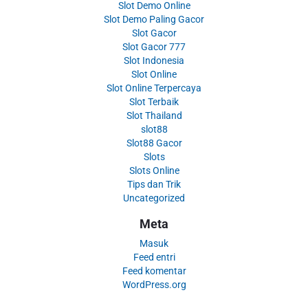
Slot Demo Online
Slot Demo Paling Gacor
Slot Gacor
Slot Gacor 777
Slot Indonesia
Slot Online
Slot Online Terpercaya
Slot Terbaik
Slot Thailand
slot88
Slot88 Gacor
Slots
Slots Online
Tips dan Trik
Uncategorized
Meta
Masuk
Feed entri
Feed komentar
WordPress.org