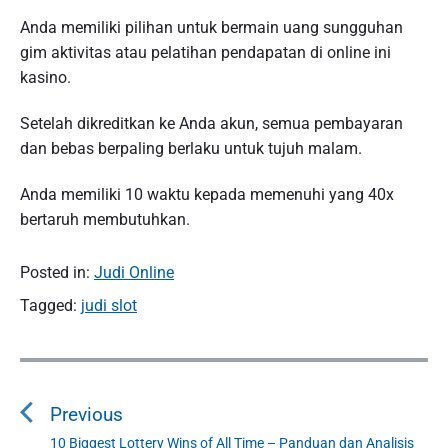
Anda memiliki pilihan untuk bermain uang sungguhan
gim aktivitas atau pelatihan pendapatan di online ini
kasino.
Setelah dikreditkan ke Anda akun, semua pembayaran
dan bebas berpaling berlaku untuk tujuh malam.
Anda memiliki 10 waktu kepada memenuhi yang 40x
bertaruh membutuhkan.
Posted in:
Judi Online
Tagged:
judi slot
N
a
Previous
v
i
10 Biggest Lottery Wins of All Time – Panduan dan Analisis
P