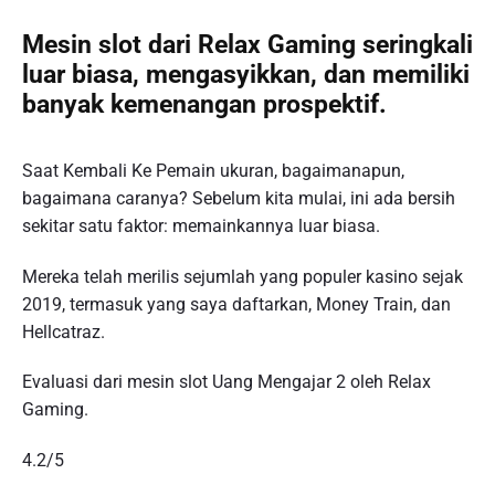
Mesin slot dari Relax Gaming seringkali
luar biasa, mengasyikkan, dan memiliki
banyak kemenangan prospektif.
Saat Kembali Ke Pemain ukuran, bagaimanapun,
bagaimana caranya? Sebelum kita mulai, ini ada bersih
sekitar satu faktor: memainkannya luar biasa.
Mereka telah merilis sejumlah yang populer kasino sejak
2019, termasuk yang saya daftarkan, Money Train, dan
Hellcatraz.
Evaluasi dari mesin slot Uang Mengajar 2 oleh Relax
Gaming.
4.2/5