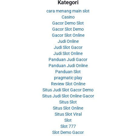
Kategori
cara menang main slot
Casino
Gacor Demo Slot
Gacor Slot Demo
Gacor Slot Online
Judi Online
Judi Slot Gacor
Judi Slot Online
Panduan Judi Gacor
Panduan Judi Online
Panduan Slot
pragmatic play
Review Slot Online
Situs Judi Slot Gacor Demo
Situs Judi Slot Online Gacor
Situs Slot
Situs Slot Online
Situs Slot Viral
Slot
Slot 777
Slot Demo Gacor